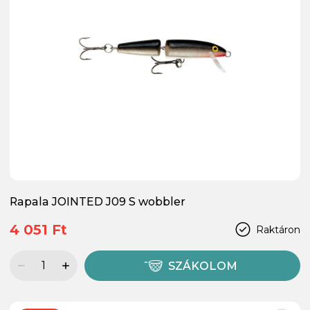
Rapala JOINTED J09 S wobbler
4 051 Ft
Raktáron
SZÁKOLOM