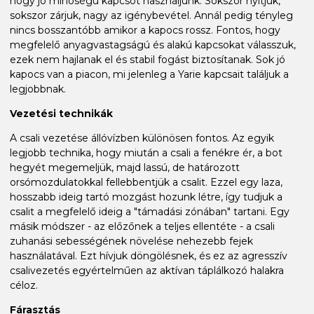
hogy jó minőségű kapcsot használjunk. Sokszor nyitjuk,
sokszor zárjuk, nagy az igénybevétel. Annál pedig tényleg
nincs bosszantóbb amikor a kapocs rossz. Fontos, hogy
megfelelő anyagvastagságú és alakú kapcsokat válasszuk,
ezek nem hajlanak el és stabil fogást biztosítanak. Sok jó
kapocs van a piacon, mi jelenleg a Yarie kapcsait találjuk a
legjobbnak.
Vezetési technikák
A csali vezetése állóvízben különösen fontos. Az egyik
legjobb technika, hogy miután a csali a fenékre ér, a bot
hegyét megemeljük, majd lassú, de határozott
orsómozdulatokkal fellebbentjük a csalit. Ezzel egy laza,
hosszabb ideig tartó mozgást hozunk létre, így tudjuk a
csalit a megfelelő ideig a "támadási zónában" tartani. Egy
másik módszer - az előzőnek a teljes ellentéte - a csali
zuhanási sebességének növelése nehezebb fejek
használatával. Ezt hívjuk döngölésnek, és ez az agresszív
csalivezetés egyértelműen az aktívan táplálkozó halakra
céloz.
Fárasztás