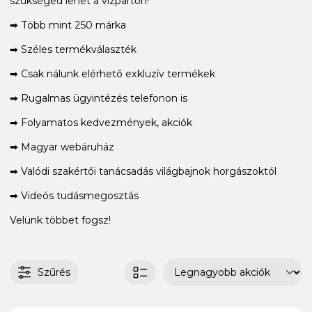
szükséged lehet a vízparton!
➡ Több mint 250 márka
➡ Széles termékválaszték
➡ Csak nálunk elérhető exkluzív termékek
➡ Rugalmas ügyintézés telefonon is
➡ Folyamatos kedvezmények, akciók
➡ Magyar webáruház
➡ Valódi szakértői tanácsadás világbajnok horgászoktól
➡ Videós tudásmegosztás
Velünk többet fogsz!
Szűrés