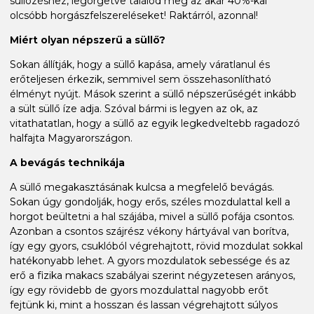
süllőzéshez, legörgetve találod meg az akár 40%-kal
olcsóbb horgászfelszereléseket! Raktárról, azonnal!
Miért olyan népszerű a süllő?
Sokan állítják, hogy a süllő kapása, amely váratlanul és
erőteljesen érkezik, semmivel sem összehasonlítható
élményt nyújt. Mások szerint a süllő népszerűségét inkább
a sült süllő íze adja. Szóval bármi is legyen az ok, az
vitathatatlan, hogy a süllő az egyik legkedveltebb ragadozó
halfajta Magyarországon.
A bevágás technikája
A süllő megakasztásának kulcsa a megfelelő bevágás.
Sokan úgy gondolják, hogy erős, széles mozdulattal kell a
horgot beültetni a hal szájába, mivel a süllő pofája csontos.
Azonban a csontos szájrész vékony hártyával van borítva,
így egy gyors, csuklóból végrehajtott, rövid mozdulat sokkal
hatékonyabb lehet. A gyors mozdulatok sebessége és az
erő a fizika makacs szabályai szerint négyzetesen arányos,
így egy rövidebb de gyors mozdulattal nagyobb erőt
fejtünk ki, mint a hosszan és lassan végrehajtott súlyos