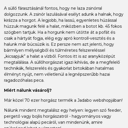
A süllő fárasztásánál fontos, hogy ne laza zsinórral
dolgozzunk. A zsinór lazulásával esélyt adunk a halnak, hogy
kirázza a horgot. A legjobb, ha lassú, egyenletes húzással
húzzuk magunk felé a halat, miközben a botot kb. 45 fokos
szögben tartjuk. Ha a horgunk nem ütötte át a pofát és
csak a hártyát fogja, elég egy apró kontroll-vesztés és a
halunk már búcsúzik is. Ez persze nem azt jelenti, hogy
bármilyen mélységből és túlméretes felszereléssel
„kicsapjuk” a halat a vízből. Fontos itt is az aranyközépút
megtalálása. A süllőhorgászat igazi kihívás, de a megfelelő
technikák, felszerelés és gyakorlat birtokában hatalmas
élményt nyújt, nem véletlenül a legnépszerűbb hazai
ragadozóhalas peca.
Miért nálunk vásárolj?
Már közel 70 ezer horgász termék a Jadabo webshopjában!
Nálunk mindent megtalálsz egy helyen: legyen szó feeder,
pergető vagy bojlis horgászatról - hagyományos vagy
technológiai alapú pecáról, van mindenünk, amire