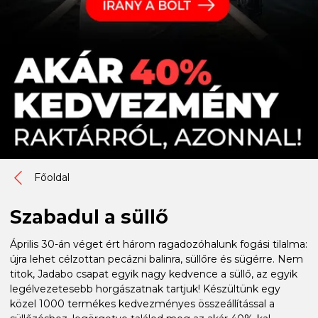
Főoldal
Szabadul a süllő
Április 30-án véget ért három ragadozóhalunk fogási tilalma:
újra lehet célzottan pecázni balinra, süllőre és sügérre. Nem
titok, Jadabo csapat egyik nagy kedvence a süllő, az egyik
legélvezetesebb horgászatnak tartjuk! Készültünk egy
közel 1000 termékes kedvezményes összeállítással a