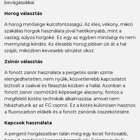
bevágásokkal.
Horog választás
A horog minősége kulcsfontosságú. Az éles, vékony, mikró
szakállas horgok használata jóval hatékonyabb, mint a
vastag, súlyos horgoké. Ez egy az egyben minőségi és nem
mennyiségi kérdés. Az élesebb horog jobban üti át a hal
száját, miközben kevesebb sérülést okoz.
Zsinór választás
A fonott zsinór használata a pergetés során szinte
elengedhetetlen, nem nyúlik, közvetlenebb kapcsolatot
biztosít a csalival és fárasztás közben a hallal. Azonban a
fonott zsinór csomótűrő képessége alacsony, fontos a
megfelelő kötési technikák alkalmazása: amivel nem
hibázhatunk az az FG csomó. Ez a kötés különösen hasznos
a fluorocarbon előkék és a fonott zsinórok összekötésére.
Kapcsok használata
A pergető horgászatban talán még egy kicsit fontosabb,