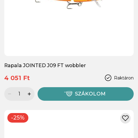
Rapala JOINTED J09 FT wobbler
4 051 Ft
Raktáron
SZÁKOLOM
-25%