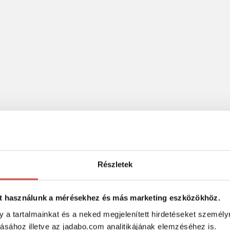
-25%
-25%
Részletek
t használunk a mérésekhez és más marketing eszközökhöz.
y a tartalmainkat és a neked megjelenített hirdetéseket személy
tásához illetve az jadabo.com analitikájának elemzéséhez is.