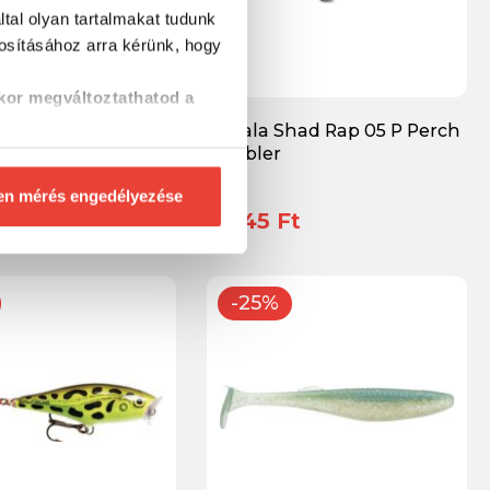
tal olyan tartalmakat tudunk
tosításához
arra kérünk, hogy
kor megváltoztathatod a
CRUSHCITY THE
Rapala Shad Rap 05 P Perch
N 5 AYU gumihal
wobbler
en mérés engedélyezése
t
2 945 Ft
-25%