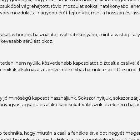
, csuklóból végrehajtott, rövid mozdulat sokkal hatékonyabb leh
yors mozdulattal nagyobb erőt fejtünk ki, mint a hosszan és las
zakállas horgok használata jóval hatékonyabb, mint a vastag, 
n kevesebb sérülést okoz.
etlen, nem nyúlik, közvetlenebb kapcsolatot biztosít a csalival és
chnikák alkalmazása: amivel nem hibázhatunk az az FG csomó. E
 jó minőségű kapcsot használjunk. Sokszor nyitjuk, sokszor zárj
yagvastagságú és alakú kapcsokat válasszuk, ezek nem hajlanak 
bb technika, hogy miután a csali a fenékre ér, a bot hegyét meg
mozgást hozunk létre, így tudjuk a csalit a megfelelő ideig a "tá