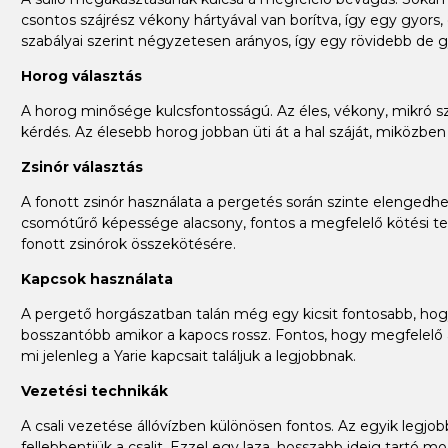
csontos szájrész vékony hártyával van borítva, így egy gyors
szabályai szerint négyzetesen arányos, így egy rövidebb de g
Horog választás
A horog minősége kulcsfontosságú. Az éles, vékony, mikró s
kérdés. Az élesebb horog jobban üti át a hal száját, miközbe
Zsinór választás
A fonott zsinór használata a pergetés során szinte elengedhet
csomótűrő képessége alacsony, fontos a megfelelő kötési te
fonott zsinórok összekötésére.
Kapcsok használata
A pergető horgászatban talán még egy kicsit fontosabb, hogy
bosszantóbb amikor a kapocs rossz. Fontos, hogy megfelelő an
mi jelenleg a Yarie kapcsait találjuk a legjobbnak.
Vezetési technikák
A csali vezetése állóvízben különösen fontos. Az egyik legjo
fellebbentjük a csalit. Ezzel egy laza, hosszabb ideig tartó 