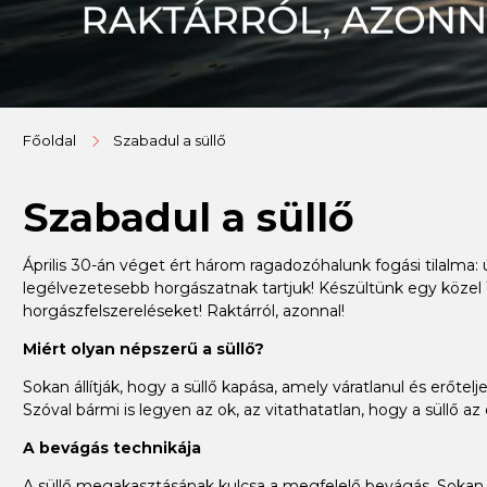
Főoldal
Szabadul a süllő
Szabadul a süllő
Április 30-án véget ért három ragadozóhalunk fogási tilalma: ú
legélvezetesebb horgászatnak tartjuk! Készültünk egy közel
horgászfelszereléseket! Raktárról, azonnal!
Miért olyan népszerű a süllő?
Sokan állítják, hogy a süllő kapása, amely váratlanul és erőte
Szóval bármi is legyen az ok, az vitathatatlan, hogy a süllő 
A bevágás technikája
A süllő megakasztásának kulcsa a megfelelő bevágás. Sokan úg