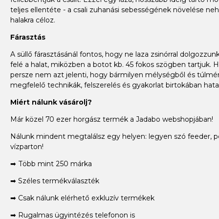
teljes ellentéte - a csali zuhanási sebességének növelése ne
halakra céloz.
Fárasztás
A süllő fárasztásánál fontos, hogy ne laza zsinórral dolgozzu
felé a halat, miközben a botot kb. 45 fokos szögben tartjuk. 
persze nem azt jelenti, hogy bármilyen mélységből és túlmérete
megfelelő technikák, felszerelés és gyakorlat birtokában ha
Miért nálunk vásárolj?
Már közel 70 ezer horgász termék a Jadabo webshopjában!
Nálunk mindent megtalálsz egy helyen: legyen szó feeder, p
vízparton!
➡ Több mint 250 márka
➡ Széles termékválaszték
➡ Csak nálunk elérhető exkluzív termékek
➡ Rugalmas ügyintézés telefonon is