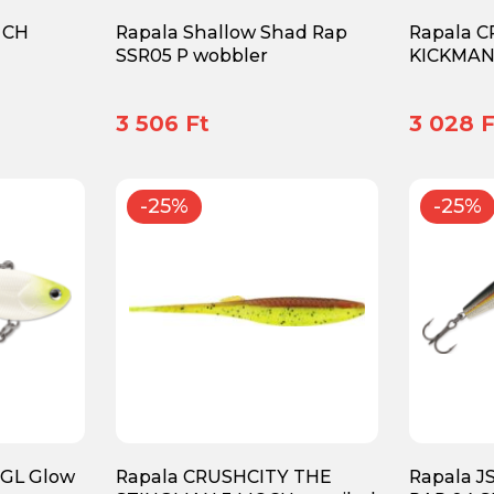
 CH
Rapala Shallow Shad Rap
Rapala 
SSR05 P wobbler
KICKMAN
3 506 Ft
3 028 F
-25%
-25%
 GL Glow
Rapala CRUSHCITY THE
Rapala J