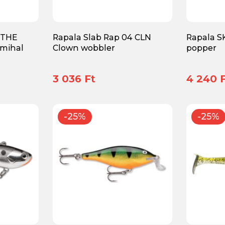
 THE
Rapala Slab Rap 04 CLN
Rapala S
mihal
Clown wobbler
popper
3 036 Ft
4 240 
-25%
-25%