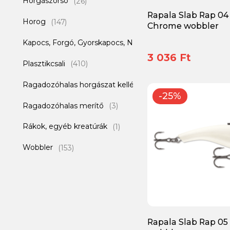
Horgászorsó
Valentin Lures
(26)
(36)
Rapala Slab Rap 04
Horog
Varivas
(147)
(9)
Chrome wobbler
Kapocs, Forgó, Gyorskapocs, Not a Knot
Yarie Jespa
(5)
(5)
3 036 Ft
Plasztikcsali
Zetrix
(410)
(12)
Ragadozóhalas horgászat kellékei
(3)
-25%
Ragadozóhalas merítő
(3)
Rákok, egyéb kreatúrák
(1)
Wobbler
(153)
Zsinór
(25)
Rapala Slab Rap 05