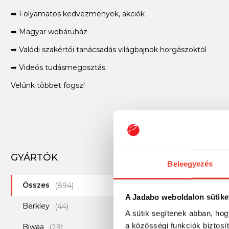
➡ Folyamatos kedvezmények, akciók
➡ Magyar webáruház
➡ Valódi szakértői tanácsadás világbajnok horgászoktól
➡ Videós tudásmegosztás
Velünk többet fogsz!
GYÁRTÓK
-25%
Beleegyezés
Összes
(894)
A Jadabo weboldalon sütike
Berkley
(44)
A sütik segítenek abban, hog
a közösségi funkciók biztosí
Biwaa
(29)