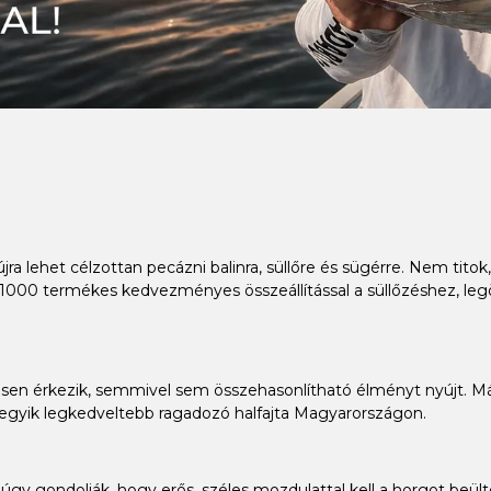
jra lehet célzottan pecázni balinra, süllőre és sügérre. Nem tito
 1000 termékes kedvezményes összeállítással a süllőzéshez, leg
ljesen érkezik, semmivel sem összehasonlítható élményt nyújt. Más
az egyik legkedveltebb ragadozó halfajta Magyarországon.
y gondolják, hogy erős, széles mozdulattal kell a horgot beültet