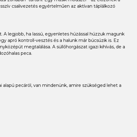
esszív csalivezetés egyértelműen az aktívan táplálkozó
rgot. A legjobb, ha lassú, egyenletes húzással húzzuk magunk
egy apró kontroll-vesztés és a halunk már búcsúzik is. Ez
anyközépút megtalálása. A süllőhorgászat igazi kihívás, de a
dozóhalas peca.
i alapú pecáról, van mindenünk, amire szükséged lehet a