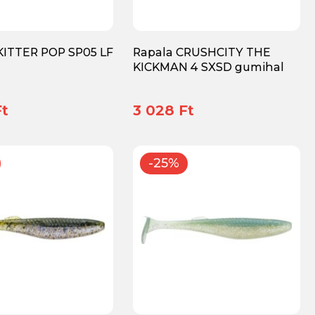
KITTER POP SP05 LF
Rapala CRUSHCITY THE
KICKMAN 4 SXSD gumihal
Ft
3 028 Ft
-25%