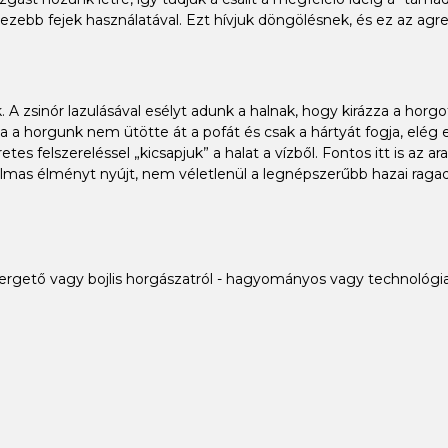
hezebb fejek használatával. Ezt hívjuk döngölésnek, és ez az agr
nk. A zsinór lazulásával esélyt adunk a halnak, hogy kirázza a ho
Ha a horgunk nem ütötte át a pofát és csak a hártyát fogja, elég 
s felszereléssel „kicsapjuk” a halat a vízből. Fontos itt is az ar
talmas élményt nyújt, nem véletlenül a legnépszerűbb hazai raga
ergető vagy bojlis horgászatról - hagyományos vagy technológia