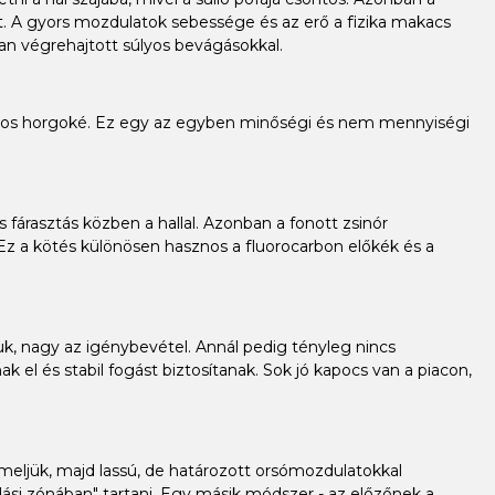
et. A gyors mozdulatok sebessége és az erő a fizika makacs
san végrehajtott súlyos bevágásokkal.
súlyos horgoké. Ez egy az egyben minőségi és nem mennyiségi
 fárasztás közben a hallal. Azonban a fonott zsinór
z a kötés különösen hasznos a fluorocarbon előkék és a
uk, nagy az igénybevétel. Annál pedig tényleg nincs
el és stabil fogást biztosítanak. Sok jó kapocs van a piacon,
emeljük, majd lassú, de határozott orsómozdulatokkal
madási zónában" tartani. Egy másik módszer - az előzőnek a