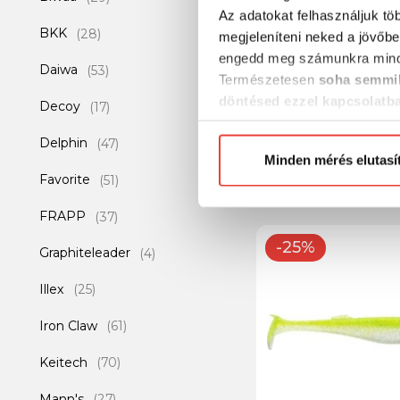
Az adatokat felhasználjuk tö
BKK
(28)
megjeleníteni neked a jövőbe
engedd meg számunkra mind
Daiwa
(53)
Természetesen
soha semmil
döntésed ezzel kapcsolatb
Decoy
Rapala JSR JOINT
(17)
Előre is köszönjük!
RAP 05 SD wobbler
Delphin
(47)
Minden mérés elutasí
3 589 Ft
Favorite
(51)
FRAPP
(37)
-25%
Graphiteleader
(4)
Illex
(25)
Iron Claw
(61)
Keitech
(70)
Mann's
(27)