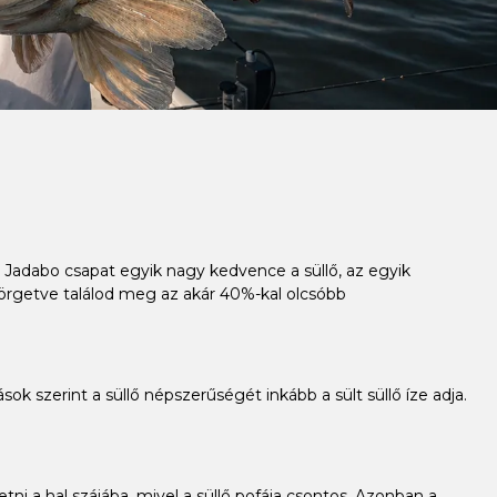
k, Jadabo csapat egyik nagy kedvence a süllő, az egyik
örgetve találod meg az akár 40%-kal olcsóbb
ok szerint a süllő népszerűségét inkább a sült süllő íze adja.
ni a hal szájába, mivel a süllő pofája csontos. Azonban a