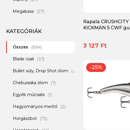
Megabass
(27)
Rapala CRUSHCITY
Monkey Lures
(17)
KICKMAN 5 CWF gu
KATEGÓRIÁK
OSP
(19)
3 127 Ft
Összes
Rapala
(894)
(82)
Blade csali
Reiva
(37)
(99)
-25%
Bullet súly, Drop Shot ólom
Savage Gear
(1)
(35)
Cheburaska ólom
Shimano
(7)
(3)
Egyéb műcsalis
SpinMad
(1)
(43)
Hagyományos merítő
Spinpoler
(2)
(5)
Horgászbot
Tailwalk
(73)
(9)