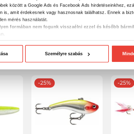
bbek között a Google Ads és Facebook Ads hirdetéseinkhez, ezál
n is, amit érdekesnek vagy hasznosnak találhatsz. Ennek a biz
en mérés használatát.
yen formában nem fogunk visszaélni ezzel és később bármi
an.
ED SHAD
Rapala JSR JOINTED SHAD
Rapala 
RAP 05 BHO Bleeding Hot
STINGMA
Olive wobbler
tása
Személyre szabás
Mind
2 574 Ft
3 069 F
-25%
-25%