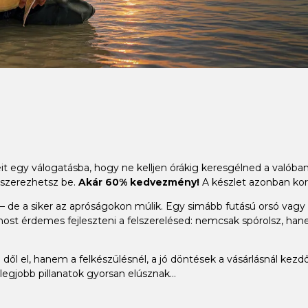
it egy válogatásba, hogy ne kelljen órákig keresgélned a valób
 szerezhetsz be.
Akár 60% kedvezmény!
A készlet azonban kor
 de a siker az apróságokon múlik. Egy simább futású orsó vagy a t
ost érdemes fejleszteni a felszerelésed: nemcsak spórolsz, han
dől el, hanem a felkészülésnél, a jó döntések a vásárlásnál kezdő
legjobb pillanatok gyorsan elúsznak...