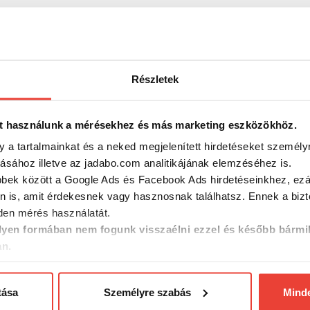
Részletek
-27%
-10%
t használunk a mérésekhez és más marketing eszközökhöz.
y a tartalmainkat és a neked megjelenített hirdetéseket személy
tásához illetve az jadabo.com analitikájának elemzéséhez is.
bbek között a Google Ads és Facebook Ads hirdetéseinkhez, ezál
n is, amit érdekesnek vagy hasznosnak találhatsz. Ennek a biz
en mérés használatát.
yen formában nem fogunk visszaélni ezzel és később bármi
an.
 Camo
Korum Neoteric Padded
Illex Kab
tása
Személyre szabás
Mind
Jacket L kabát
3XL