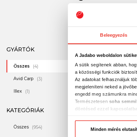
Beleegyezés
GYÁRTÓK
-59%
A Jadabo weboldalon sütike
A sütik segítenek abban, hog
Összes
(4)
a közösségi funkciók biztosí
Avid Carp
(3)
Az adatokat felhasználjuk tö
megjeleníteni neked a jövőbe
Illex
(1)
engedd meg számunkra mind
Természetesen
soha semmil
döntésed ezzel kapcsolatb
KATEGÓRIÁK
Előre is köszönjük!
Összes
(954)
Avid Carp Ripstop
Minden mérés elutasí
Jacket S kabát