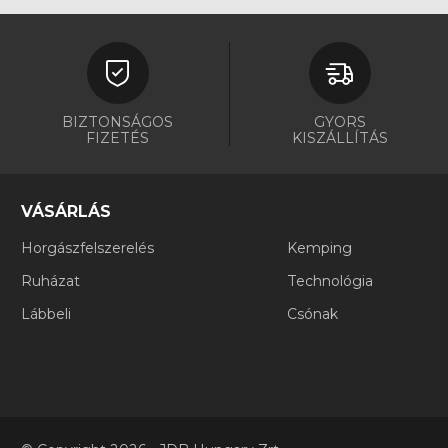
Gumicsónak
(1)
Gyerek szett
(1)
Hagyományos merítő
(1)
BIZTONSÁGOS
GYORS
Hajós tartozék kiegészítő
(1)
FIZETÉS
KISZÁLLÍTÁS
Hajózási kellékek
(2)
VÁSÁRLÁS
Haltartó szák
(1)
Horgászfelszerelés
Kemping
Harcsahorgászat kellékei
(7)
Ruházat
Technológia
Harcsázó szett
(1)
Lábbeli
Csónak
Hálófelszerelés
(2)
Horgász ágy, asztal
(3)
Horgászbot
(192)