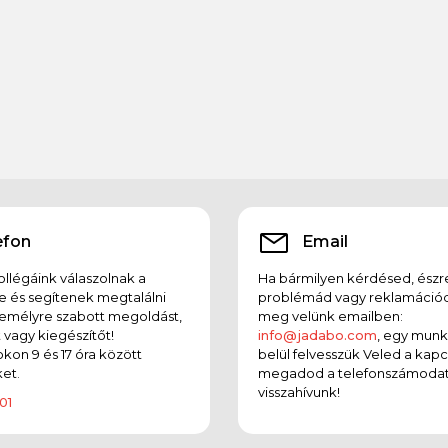
efon
Email
llégáink válaszolnak a
Ha bármilyen kérdésed, észr
e és segítenek megtalálni
problémád vagy reklamációd
emélyre szabott megoldást,
meg velünk emailben:
t vagy kiegészítőt!
info@jadabo.com
, egy mun
on 9 és 17 óra között
belül felvesszük Veled a kapc
et.
megadod a telefonszámodat
visszahívunk!
01