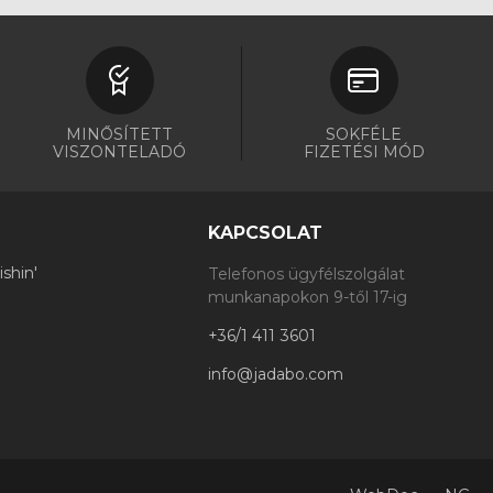
MINŐSÍTETT
SOKFÉLE
VISZONTELADÓ
FIZETÉSI MÓD
KAPCSOLAT
shin'
Telefonos ügyfélszolgálat
munkanapokon 9-től 17-ig
+36/1 411 3601
info@jadabo.com