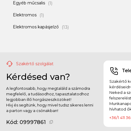
Egyéb műcsalis
(1)
Elektromos
(1)
Elektromos kapásjelző
(13)
Etetőanyag
(10)
Etető bojli
(15)
Etető pellet
(15)
Szakértő szolgálat
Tel
Kérdésed van?
Feederkosár
(12)
Szakértő ko
Feeder szett
kérdéseidr
(6)
A legfontosabb, hogy megtaláld a számodra
Neked a sz
megfelelő, a tudásodhoz, tapasztalatodhoz
felszerelés
Főtt magvak, Magmix
(4)
legjobban illő horgászeszközöket!
Munkanapok
Hívj és segítünk, hogy mivel tudsz sikeres lenni
hívhatod ők
a parton vagy a csónakban!
Garmin kiegészítő
(3)
+36/1 411 36
Kód:
09997861
Gumicsizma
(4)