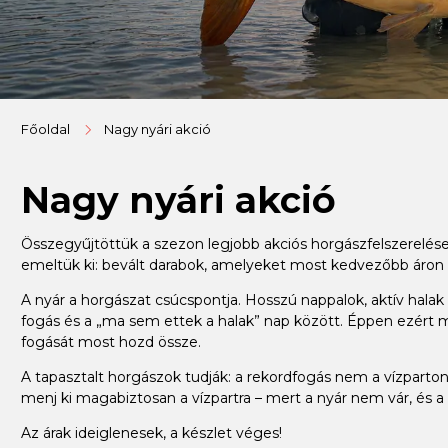
Főoldal
Nagy nyári akció
Nagy nyári akció
Összegyűjtöttük a szezon legjobb akciós horgászfelszerelése
emeltük ki: bevált darabok, amelyeket most kedvezőbb áron
A nyár a horgászat csúcspontja. Hosszú nappalok, aktív halak –
fogás és a „ma sem ettek a halak” nap között. Éppen ezért m
fogását most hozd össze.
A tapasztalt horgászok tudják: a rekordfogás nem a vízparton 
menj ki magabiztosan a vízpartra – mert a nyár nem vár, és a 
Az árak ideiglenesek, a készlet véges!