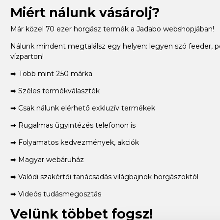
Miért nálunk vásárolj?
Már közel 70 ezer horgász termék a Jadabo webshopjában!
Nálunk mindent megtalálsz egy helyen: legyen szó feeder, p
vízparton!
➡ Több mint 250 márka
➡ Széles termékválaszték
➡ Csak nálunk elérhető exkluzív termékek
➡ Rugalmas ügyintézés telefonon is
➡ Folyamatos kedvezmények, akciók
➡ Magyar webáruház
➡ Valódi szakértői tanácsadás világbajnok horgászoktól
➡ Videós tudásmegosztás
Velünk többet fogsz!