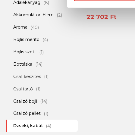
Adalékanyag
(8)
Akkumulátor, Elem
(2)
22 702 Ft
Aroma
(40)
Bojlis merítő
(4)
Bojlis szett
(1)
Bottáska
(14)
Csali készítés
(1)
Csalitartó
(1)
Csalizó bojli
(14)
Csalizó pellet
(1)
Dzseki, kabát
(4)