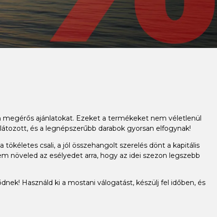
an megérős ajánlatokat. Ezeket a termékeket nem véletlenül
látozott, és a legnépszerűbb darabok gyorsan elfogynak!
ökéletes csali, a jól összehangolt szerelés dönt a kapitális
em növeled az esélyedet arra, hogy az idei szezon legszebb
dnek! Használd ki a mostani válogatást, készülj fel időben, és