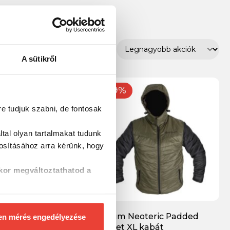
A sütikről
-9%
re tudjuk szabni, de fontosak
tal olyan tartalmakat tudunk
tosításához
arra kérünk, hogy
kor megváltoztathatod a
át Switch Off Fleece
Korum Neoteric Padded
en mérés engedélyezése
Jacket XL kabát