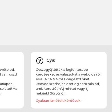
Gyik
evételed,
Összegyűjtöttük a legfontosabb
 van, oszd
kérdéseket és válaszokat a weboldalról
és a JADABO-ról. Böngészd őket
kanapon
kedved szerint, ha esetleg nem találod,
solatot! Ha
amit kerestél, hívj minket vagy írj
,
nekünk! Görbüljön!
Gyakran ismételt kérdések