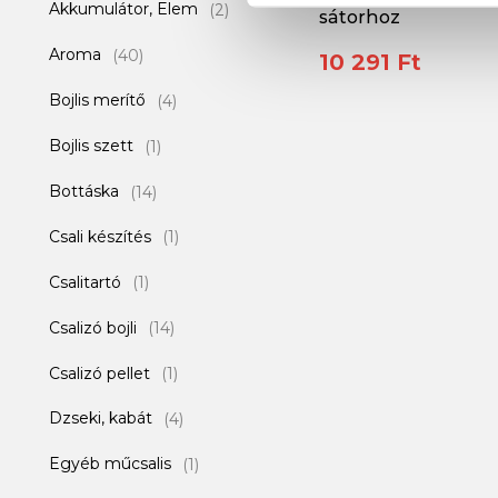
Akkumulátor, Elem
(2)
sátorhoz
Aroma
(40)
10 291 Ft
Bojlis merítő
(4)
Bojlis szett
(1)
Bottáska
(14)
Csali készítés
(1)
Csalitartó
(1)
Csalizó bojli
(14)
Csalizó pellet
(1)
Dzseki, kabát
(4)
Egyéb műcsalis
(1)