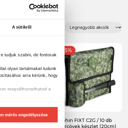
A sütikről
-15%
re tudjuk szabni, de fontosak
tal olyan tartalmakat tudunk
tosításához
arra kérünk, hogy
kor megváltoztathatod a
en mérés engedélyezése
tt a Delphin C3
Delphin FIXT C2G / 10 db
rhoz
Sátorcövek készlet (20cm)