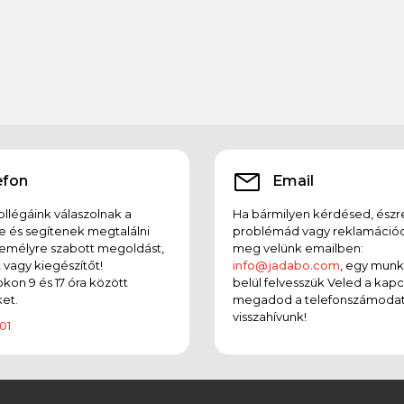
efon
Email
llégáink válaszolnak a
Ha bármilyen kérdésed, észr
e és segítenek megtalálni
problémád vagy reklamációd
emélyre szabott megoldást,
meg velünk emailben:
t vagy kiegészítőt!
info@jadabo.com
, egy mun
on 9 és 17 óra között
belül felvesszük Veled a kapc
et.
megadod a telefonszámodat
visszahívunk!
01