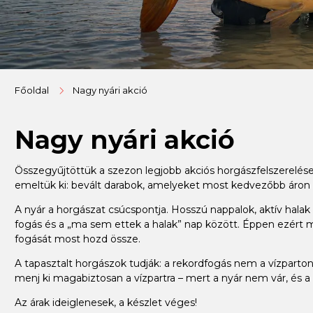
Főoldal
Nagy nyári akció
Nagy nyári akció
Összegyűjtöttük a szezon legjobb akciós horgászfelszerelése
emeltük ki: bevált darabok, amelyeket most kedvezőbb áron
A nyár a horgászat csúcspontja. Hosszú nappalok, aktív halak –
fogás és a „ma sem ettek a halak” nap között. Éppen ezért m
fogását most hozd össze.
A tapasztalt horgászok tudják: a rekordfogás nem a vízparton 
menj ki magabiztosan a vízpartra – mert a nyár nem vár, és a 
Az árak ideiglenesek, a készlet véges!