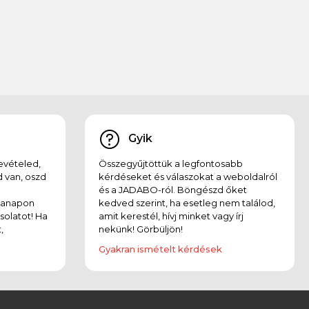
Gyik
evételed,
Összegyűjtöttük a legfontosabb
 van, oszd
kérdéseket és válaszokat a weboldalról
és a JADABO-ról. Böngészd őket
kanapon
kedved szerint, ha esetleg nem találod,
solatot! Ha
amit kerestél, hívj minket vagy írj
,
nekünk! Görbüljön!
Gyakran ismételt kérdések