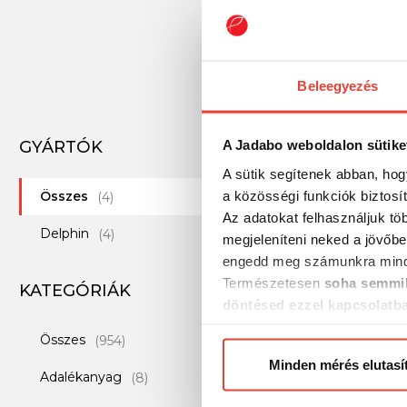
Beleegyezés
GYÁRTÓK
A Jadabo weboldalon sütike
-15%
A sütik segítenek abban, hog
a közösségi funkciók biztosí
Összes
(4)
Az adatokat felhasználjuk tö
Delphin
(4)
megjeleníteni neked a jövőbe
engedd meg számunkra mind
Természetesen
soha semmil
KATEGÓRIÁK
döntésed ezzel kapcsolatb
Előre is köszönjük!
Összes
(954)
Minden mérés elutasí
Adalékanyag
(8)
Elülső ablak Delph
CUBICON AirSPACE