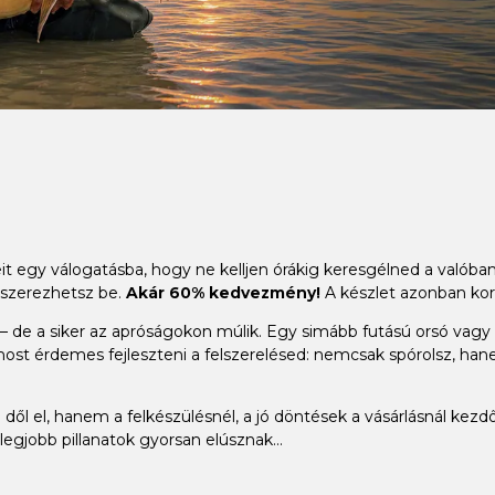
it egy válogatásba, hogy ne kelljen órákig keresgélned a valób
 szerezhetsz be.
Akár 60% kedvezmény!
A készlet azonban kor
 de a siker az apróságokon múlik. Egy simább futású orsó vagy a t
ost érdemes fejleszteni a felszerelésed: nemcsak spórolsz, han
dől el, hanem a felkészülésnél, a jó döntések a vásárlásnál kezdő
legjobb pillanatok gyorsan elúsznak...