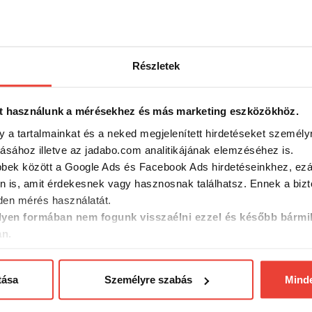
Részletek
t használunk a mérésekhez és más marketing eszközökhöz.
-15%
-15%
y a tartalmainkat és a neked megjelenített hirdetéseket személy
tásához illetve az jadabo.com analitikájának elemzéséhez is.
bbek között a Google Ads és Facebook Ads hirdetéseinkhez, ezál
n is, amit érdekesnek vagy hasznosnak találhatsz. Ennek a biz
en mérés használatát.
yen formában nem fogunk visszaélni ezzel és később bármi
an.
tása
Személyre szabás
Mind
in
Téli takaró a Delphin C3 LUX
Ablak sze
 C2G
Carpath hoz
LUX sáto