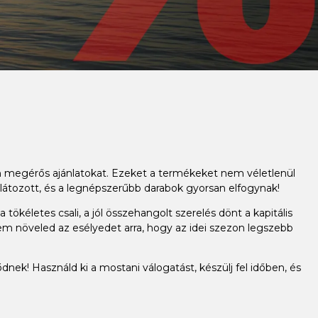
an megérős ajánlatokat. Ezeket a termékeket nem véletlenül
látozott, és a legnépszerűbb darabok gyorsan elfogynak!
ökéletes csali, a jól összehangolt szerelés dönt a kapitális
em növeled az esélyedet arra, hogy az idei szezon legszebb
dnek! Használd ki a mostani válogatást, készülj fel időben, és