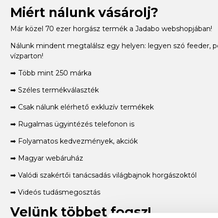
Miért nálunk vásárolj?
Már közel 70 ezer horgász termék a Jadabo webshopjában!
Nálunk mindent megtalálsz egy helyen: legyen szó feeder, p
vízparton!
➡ Több mint 250 márka
➡ Széles termékválaszték
➡ Csak nálunk elérhető exkluzív termékek
➡ Rugalmas ügyintézés telefonon is
➡ Folyamatos kedvezmények, akciók
➡ Magyar webáruház
➡ Valódi szakértői tanácsadás világbajnok horgászoktól
➡ Videós tudásmegosztás
Velünk többet fogsz!