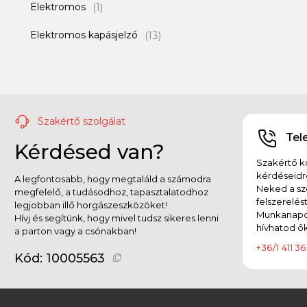
Elektromos
(1)
Elektromos kapásjelző
(13)
Etetőanyag
(10)
Etető bojli
(15)
Etető pellet
(15)
Szakértő szolgálat
Tel
Kérdésed van?
Feederkosár
(12)
Szakértő ko
Feeder szett
kérdéseidr
(6)
A legfontosabb, hogy megtaláld a számodra
Neked a sz
megfelelő, a tudásodhoz, tapasztalatodhoz
felszerelés
Főtt magvak, Magmix
(4)
legjobban illő horgászeszközöket!
Munkanapok
Hívj és segítünk, hogy mivel tudsz sikeres lenni
hívhatod ők
a parton vagy a csónakban!
Garmin kiegészítő
(3)
+36/1 411 36
Kód:
10005563
Gumicsizma
(4)
Gumicsónak
(1)