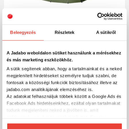
Beleegyezés
Részletek
A sütikről
Sátor Delphin YURTA NEO ClimaControl
A Jadabo weboldalon sütiket használunk a mérésekhez
156 379 Ft
Raktáron
és más marketing eszközökhöz.
A sütik segítenek abban, hogy a tartalmainkat és a neked
SZÁKOLOM
megjelenített hirdetéseket személyre tudjuk szabni, de
fontosak a közösségi funkciók biztosításához illetve az
jadabo.com analitikájának elemzéséhez is.
-7%
Az adatokat felhasználjuk többek között a Google Ads és
Facebook Ads hirdetéseinkhez, ezáltal olyan tartalmakat
tudunk megjeleníteni neked a jövőben is, amit
érdekesnek vagy hasznosnak találhatsz. Ennek a
biztosításához
arra kérünk, hogy engedd meg