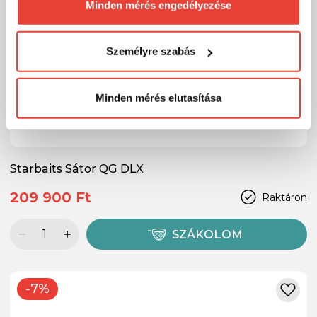
számunkra minden mérés használatát.
Minden mérés engedélyezése
Természetesen
soha semmilyen formában nem fogunk
visszaélni ezzel és később bármikor
Személyre szabás
megváltoztathatod a döntésed ezzel kapcsolatban.
Előre is köszönjük!
Minden mérés elutasítása
Starbaits Sátor QG DLX
209 900 Ft
Raktáron
SZÁKOLOM
-7%