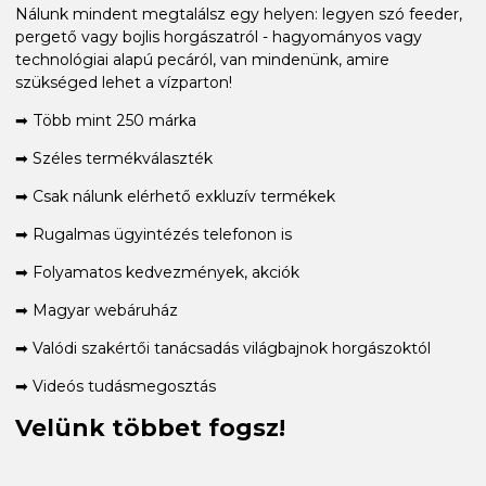
Nálunk mindent megtalálsz egy helyen: legyen szó feeder,
pergető vagy bojlis horgászatról - hagyományos vagy
technológiai alapú pecáról, van mindenünk, amire
szükséged lehet a vízparton!
➡ Több mint 250 márka
➡ Széles termékválaszték
➡ Csak nálunk elérhető exkluzív termékek
➡ Rugalmas ügyintézés telefonon is
➡ Folyamatos kedvezmények, akciók
➡ Magyar webáruház
➡ Valódi szakértői tanácsadás világbajnok horgászoktól
➡ Videós tudásmegosztás
Velünk többet fogsz!