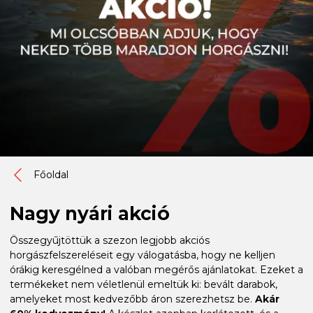
Főoldal
Nagy nyári akció
Összegyűjtöttük a szezon legjobb akciós
horgászfelszereléseit egy válogatásba, hogy ne kelljen
órákig keresgélned a valóban megérős ajánlatokat. Ezeket a
termékeket nem véletlenül emeltük ki: bevált darabok,
amelyeket most kedvezőbb áron szerezhetsz be.
Akár