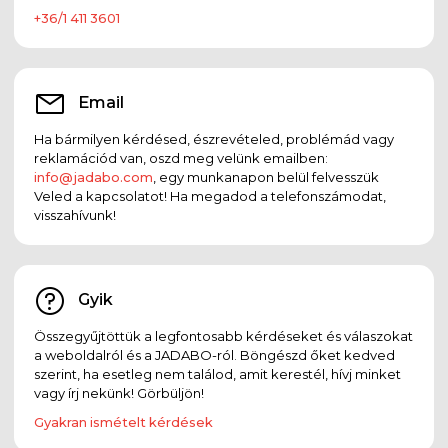
+36/1 411 3601
Email
Ha bármilyen kérdésed, észrevételed, problémád vagy
reklamációd van, oszd meg velünk emailben:
info@jadabo.com
, egy munkanapon belül felvesszük
Veled a kapcsolatot! Ha megadod a telefonszámodat,
visszahívunk!
Gyik
Összegyűjtöttük a legfontosabb kérdéseket és válaszokat
a weboldalról és a JADABO-ról. Böngészd őket kedved
szerint, ha esetleg nem találod, amit kerestél, hívj minket
vagy írj nekünk! Görbüljön!
Gyakran ismételt kérdések