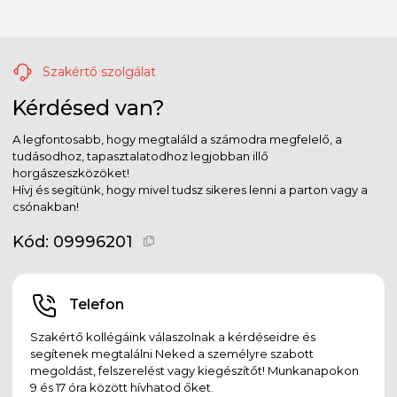
Szakértő szolgálat
Kérdésed van?
A legfontosabb, hogy megtaláld a számodra megfelelő, a
tudásodhoz, tapasztalatodhoz legjobban illő
horgászeszközöket!
Hívj és segítünk, hogy mivel tudsz sikeres lenni a parton vagy a
csónakban!
Kód:
09996201
Telefon
Szakértő kollégáink válaszolnak a kérdéseidre és
segítenek megtalálni Neked a személyre szabott
megoldást, felszerelést vagy kiegészítőt! Munkanapokon
9 és 17 óra között hívhatod őket.