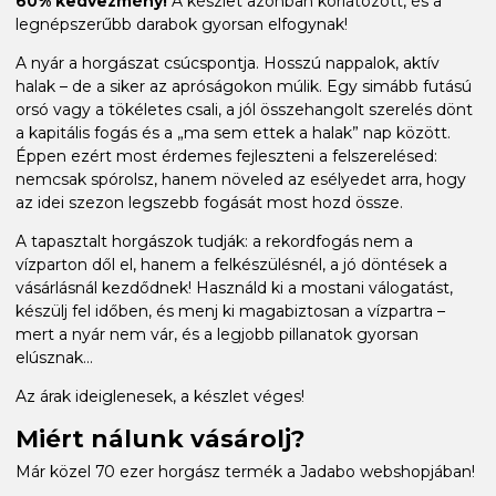
60% kedvezmény!
A készlet azonban korlátozott, és a
legnépszerűbb darabok gyorsan elfogynak!
A nyár a horgászat csúcspontja. Hosszú nappalok, aktív
halak – de a siker az apróságokon múlik. Egy simább futású
orsó vagy a tökéletes csali, a jól összehangolt szerelés dönt
a kapitális fogás és a „ma sem ettek a halak” nap között.
Éppen ezért most érdemes fejleszteni a felszerelésed:
nemcsak spórolsz, hanem növeled az esélyedet arra, hogy
az idei szezon legszebb fogását most hozd össze.
A tapasztalt horgászok tudják: a rekordfogás nem a
vízparton dől el, hanem a felkészülésnél, a jó döntések a
vásárlásnál kezdődnek! Használd ki a mostani válogatást,
készülj fel időben, és menj ki magabiztosan a vízpartra –
mert a nyár nem vár, és a legjobb pillanatok gyorsan
elúsznak...
Az árak ideiglenesek, a készlet véges!
Miért nálunk vásárolj?
Már közel 70 ezer horgász termék a Jadabo webshopjában!