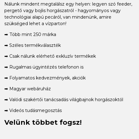
Nálunk mindent megtalálsz egy helyen: legyen szó feeder,
pergető vagy bojlis horgászatról - hagyományos vagy
technológiai alapú pecáról, van mindenünk, amire
szükséged lehet a vízparton!
➡ Több mint 250 márka
➡ Széles termékválaszték
➡ Csak nálunk elérhető exkluzív termékek
➡ Rugalmas ügyintézés telefonon is
➡ Folyamatos kedvezmények, akciók
➡ Magyar webáruház
➡ Valódi szakértői tanácsadás világbajnok horgászoktól
➡ Videós tudásmegosztás
Velünk többet fogsz!