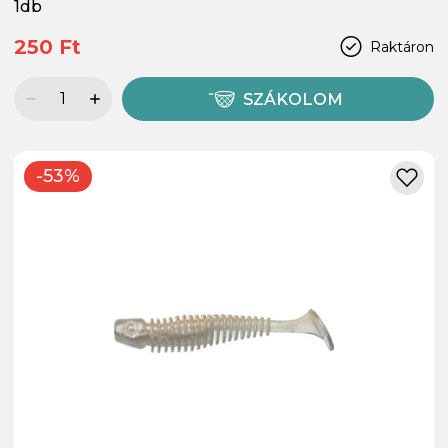
1db
250 Ft
Raktáron
SZÁKOLOM
-53%