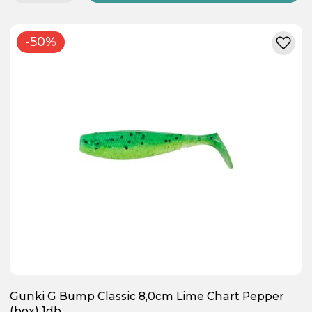
-50%
Gunki G Bump Classic 8,0cm Lime Chart Pepper
(box) 1db