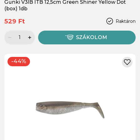
Gunki V3IB ITB 12,5cm Green Shiner Yellow Dot
(box) 1db
529 Ft
Raktáron
SZÁKOLOM
-44%