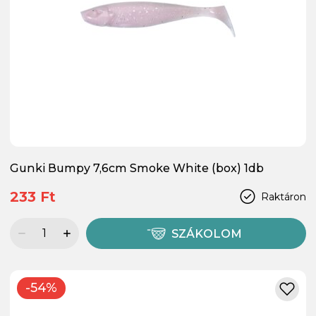
Gunki Bumpy 7,6cm Smoke White (box) 1db
233 Ft
Raktáron
SZÁKOLOM
-54%