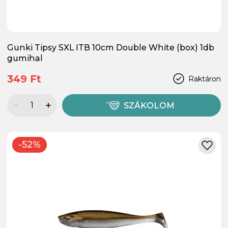
Gunki Tipsy SXL ITB 10cm Double White (box) 1db
gumihal
349 Ft
Raktáron
SZÁKOLOM
-52%