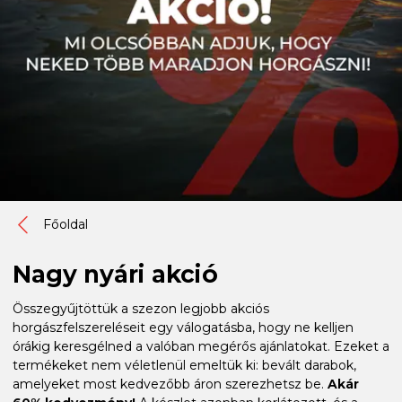
Főoldal
Nagy nyári akció
Összegyűjtöttük a szezon legjobb akciós
horgászfelszereléseit egy válogatásba, hogy ne kelljen
órákig keresgélned a valóban megérős ajánlatokat. Ezeket a
termékeket nem véletlenül emeltük ki: bevált darabok,
amelyeket most kedvezőbb áron szerezhetsz be.
Akár