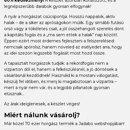
60% kedvezmény!
A készlet azonban korlátozott, és a
legnépszerűbb darabok gyorsan elfogynak!
A nyár a horgászat csúcspontja. Hosszú nappalok, aktív
halak – de a siker az apróságokon múlik. Egy simább futású
orsó vagy a tökéletes csali, a jól összehangolt szerelés dönt
a kapitális fogás és a „ma sem ettek a halak” nap között.
Éppen ezért most érdemes fejleszteni a felszerelésed:
nemcsak spórolsz, hanem növeled az esélyedet arra, hogy
az idei szezon legszebb fogását most hozd össze.
A tapasztalt horgászok tudják: a rekordfogás nem a
vízparton dől el, hanem a felkészülésnél, a jó döntések a
vásárlásnál kezdődnek! Használd ki a mostani válogatást,
készülj fel időben, és menj ki magabiztosan a vízpartra –
mert a nyár nem vár, és a legjobb pillanatok gyorsan
elúsznak...
Az árak ideiglenesek, a készlet véges!
Miért nálunk vásárolj?
Már közel 70 ezer horgász termék a Jadabo webshopjában!