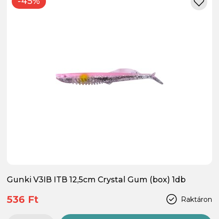
-45%
Gunki V3IB ITB 12,5cm Crystal Gum (box) 1db
536 Ft
Raktáron