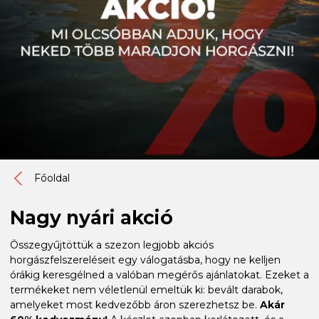
Főoldal
Nagy nyári akció
Összegyűjtöttük a szezon legjobb akciós
horgászfelszereléseit egy válogatásba, hogy ne kelljen
órákig keresgélned a valóban megérős ajánlatokat. Ezeket a
termékeket nem véletlenül emeltük ki: bevált darabok,
amelyeket most kedvezőbb áron szerezhetsz be.
Akár