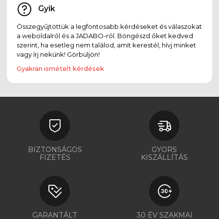
Gyik
Összegyűjtöttük a legfontosabb kérdéseket és válaszokat
a weboldalról és a JADABO-ról. Böngészd őket kedved
szerint, ha esetleg nem találod, amit kerestél, hívj minket
vagy írj nekünk! Görbüljön!
Gyakran ismételt kérdések
BIZTONSÁGOS
GYORS
FIZETÉS
KISZÁLLÍTÁS
GARANTÁLT
30 ÉV SZAKMAI