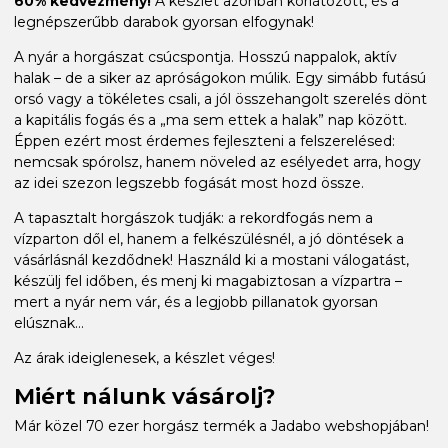
60% kedvezmény!
A készlet azonban korlátozott, és a
legnépszerűbb darabok gyorsan elfogynak!
A nyár a horgászat csúcspontja. Hosszú nappalok, aktív
halak – de a siker az apróságokon múlik. Egy simább futású
orsó vagy a tökéletes csali, a jól összehangolt szerelés dönt
a kapitális fogás és a „ma sem ettek a halak” nap között.
Éppen ezért most érdemes fejleszteni a felszerelésed:
nemcsak spórolsz, hanem növeled az esélyedet arra, hogy
az idei szezon legszebb fogását most hozd össze.
A tapasztalt horgászok tudják: a rekordfogás nem a
vízparton dől el, hanem a felkészülésnél, a jó döntések a
vásárlásnál kezdődnek! Használd ki a mostani válogatást,
készülj fel időben, és menj ki magabiztosan a vízpartra –
mert a nyár nem vár, és a legjobb pillanatok gyorsan
elúsznak...
Az árak ideiglenesek, a készlet véges!
Miért nálunk vásárolj?
Már közel 70 ezer horgász termék a Jadabo webshopjában!