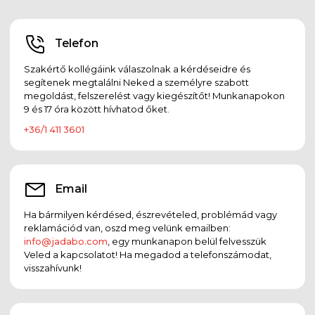
Telefon
Szakértő kollégáink válaszolnak a kérdéseidre és
segítenek megtalálni Neked a személyre szabott
megoldást, felszerelést vagy kiegészítőt! Munkanapokon
9 és 17 óra között hívhatod őket.
+36/1 411 3601
Email
Ha bármilyen kérdésed, észrevételed, problémád vagy
reklamációd van, oszd meg velünk emailben:
info@jadabo.com
, egy munkanapon belül felvesszük
Veled a kapcsolatot! Ha megadod a telefonszámodat,
visszahívunk!