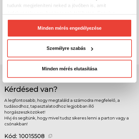
tudunk megjeleníteni neked a jövőben is, amit
érdekesnek vagy hasznosnak találhatsz. Ennek a
Delphin REAXE UniFIX DUO bottartó
biztosításához
arra kérünk, hogy engedd meg
13 490 Ft
Raktáron
számunkra minden mérés használatát.
Minden mérés engedélyezése
Természetesen
soha semmilyen formában nem fogunk
SZÁKOLOM
visszaélni ezzel és később bármikor
Személyre szabás
megváltoztathatod a döntésed ezzel kapcsolatban.
Előre is köszönjük!
Minden mérés elutasítása
Szakértő szolgálat
Kérdésed van?
A legfontosabb, hogy megtaláld a számodra megfelelő, a
tudásodhoz, tapasztalatodhoz legjobban illő
horgászeszközöket!
Hívj és segítünk, hogy mivel tudsz sikeres lenni a parton vagy a
csónakban!
Kód:
10015508