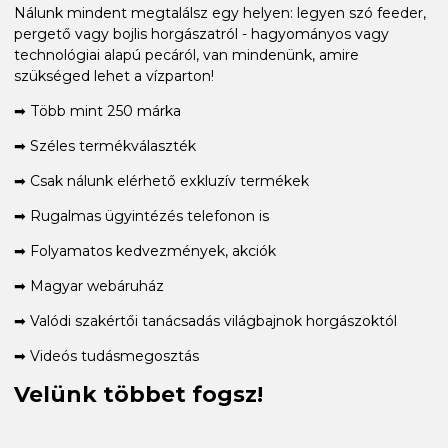
Nálunk mindent megtalálsz egy helyen: legyen szó feeder,
pergető vagy bojlis horgászatról - hagyományos vagy
technológiai alapú pecáról, van mindenünk, amire
szükséged lehet a vízparton!
➡ Több mint 250 márka
➡ Széles termékválaszték
➡ Csak nálunk elérhető exkluzív termékek
➡ Rugalmas ügyintézés telefonon is
➡ Folyamatos kedvezmények, akciók
➡ Magyar webáruház
➡ Valódi szakértői tanácsadás világbajnok horgászoktól
➡ Videós tudásmegosztás
Velünk többet fogsz!