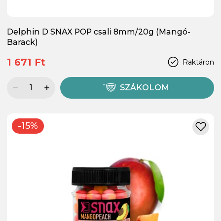
Delphin D SNAX POP csali 8mm/20g (Mangó-
Barack)
1 671 Ft
Raktáron
SZÁKOLOM
-15%