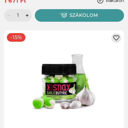
1 671 Ft
Raktáron
SZÁKOLOM
-15%