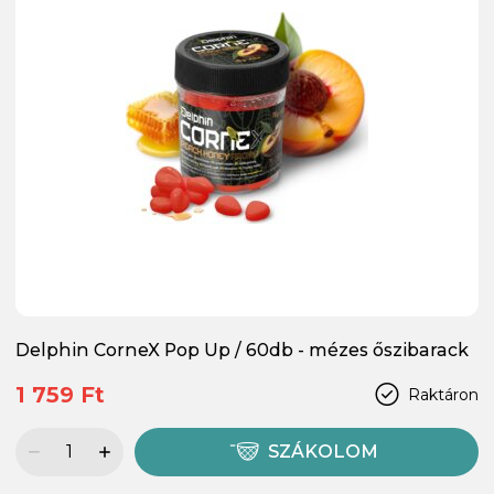
Delphin CorneX Pop Up / 60db - mézes őszibarack
1 759 Ft
Raktáron
SZÁKOLOM