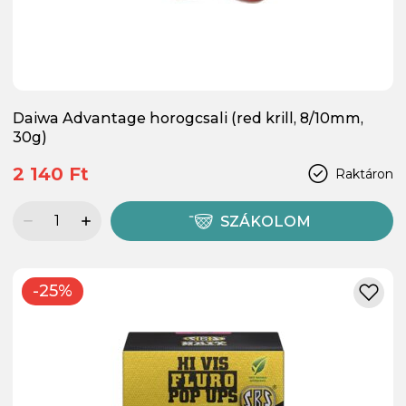
Daiwa Advantage horogcsali (red krill, 8/10mm,
30g)
2 140 Ft
Raktáron
SZÁKOLOM
-25%