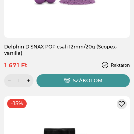
Delphin D SNAX POP csali 12mm/20g (Scopex-
vanilla)
1 671 Ft
Raktáron
SZÁKOLOM
-15%