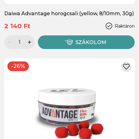
Daiwa Advantage horogcsali (yellow, 8/10mm, 30g)
2 140 Ft
Raktáron
SZÁKOLOM
-26%