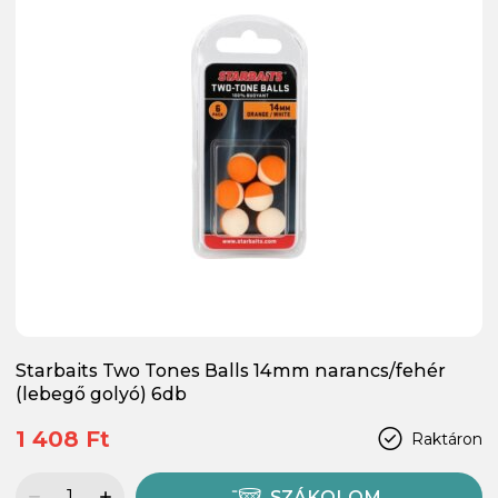
Starbaits Two Tones Balls 14mm narancs/fehér
(lebegő golyó) 6db
1 408 Ft
Raktáron
SZÁKOLOM