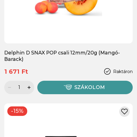
Delphin D SNAX POP csali 12mm/20g (Mangó-
Barack)
1 671 Ft
Raktáron
SZÁKOLOM
-15%