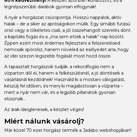
60% kedvezmény!
A készlet azonban korlátozott, és a
legnépszerűbb darabok gyorsan elfogynak!
A nyár a horgászat csúcspontja. Hosszú nappalok, aktív
halak – de a siker az apróságokon múlik. Egy simább futású
orsó vagy a tökéletes csali, a jól összehangolt szerelés dönt
a kapitális fogás és a „ma sem ettek a halak” nap között.
Éppen ezért most érdemes fejleszteni a felszerelésed:
nemcsak spórolsz, hanem növeled az esélyedet arra, hogy
az idei szezon legszebb fogását most hozd össze.
A tapasztalt horgászok tudják: a rekordfogás nem a
vízparton dől el, hanem a felkészülésnél, a jó döntések a
vásárlásnál kezdődnek! Használd ki a mostani válogatást,
készülj fel időben, és menj ki magabiztosan a vízpartra –
mert a nyár nem vár, és a legjobb pillanatok gyorsan
elúsznak...
Az árak ideiglenesek, a készlet véges!
Miért nálunk vásárolj?
Már közel 70 ezer horgász termék a Jadabo webshopjában!