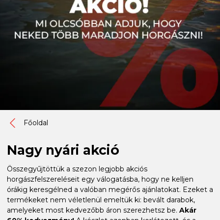
Főoldal
Nagy nyári akció
Összegyűjtöttük a szezon legjobb akciós
horgászfelszereléseit egy válogatásba, hogy ne kelljen
órákig keresgélned a valóban megérős ajánlatokat. Ezeket a
termékeket nem véletlenül emeltük ki: bevált darabok,
amelyeket most kedvezőbb áron szerezhetsz be.
Akár