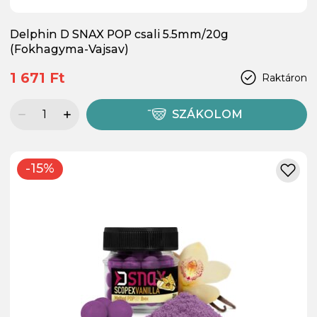
Delphin D SNAX POP csali 5.5mm/20g
(Fokhagyma-Vajsav)
1 671 Ft
Raktáron
SZÁKOLOM
-15%