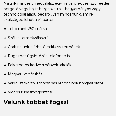
Nálunk mindent megtalálsz egy helyen: legyen szó feeder,
pergető vagy bojlis horgászatról - hagyományos vagy
technológiai alapú pecáról, van mindenünk, amire
szükséged lehet a vízparton!
➡ Több mint 250 márka
➡ Széles termékválaszték
➡ Csak nálunk elérhető exkluzív termékek
➡ Rugalmas ügyintézés telefonon is
➡ Folyamatos kedvezmények, akciók
➡ Magyar webáruház
➡ Valódi szakértői tanácsadás világbajnok horgászoktól
➡ Videós tudásmegosztás
Velünk többet fogsz!