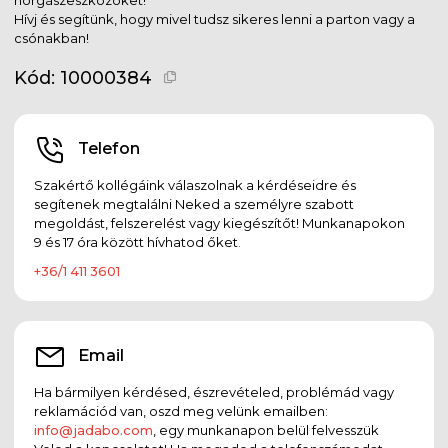
Hívj és segítünk, hogy mivel tudsz sikeres lenni a parton vagy a
csónakban!
Kód:
10000384
Telefon
Szakértő kollégáink válaszolnak a kérdéseidre és
segítenek megtalálni Neked a személyre szabott
megoldást, felszerelést vagy kiegészítőt! Munkanapokon
9 és 17 óra között hívhatod őket.
+36/1 411 3601
Email
Ha bármilyen kérdésed, észrevételed, problémád vagy
reklamációd van, oszd meg velünk emailben:
info@jadabo.com
, egy munkanapon belül felvesszük