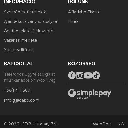
INFORMÁCIÓ
RÓLUNK
Szerződési feltételek
A Jadabo Fishin'
Ajándékutalvány szabályzat
Hírek
Adatkezelési tájékoztató
Vásárlás menete
Süti beállítások
KAPCSOLAT
KÖZÖSSÉG
Telefonos ügyfélszolgálat
munkanapokon 9-től 17-ig
+36/1 411 3601
info@jadabo.com
©
2026 - JDB Hungary Zrt.
WebDoc
NG