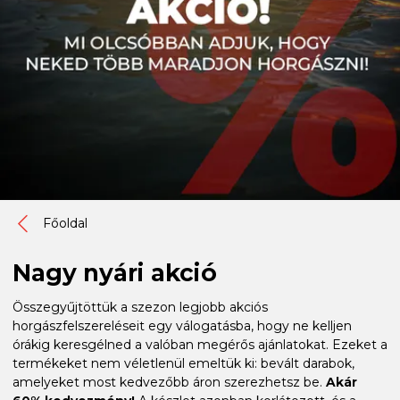
Főoldal
Nagy nyári akció
Összegyűjtöttük a szezon legjobb akciós
horgászfelszereléseit egy válogatásba, hogy ne kelljen
órákig keresgélned a valóban megérős ajánlatokat. Ezeket a
termékeket nem véletlenül emeltük ki: bevált darabok,
amelyeket most kedvezőbb áron szerezhetsz be.
Akár