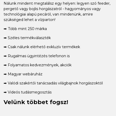
Nálunk mindent megtalálsz egy helyen: legyen szó feeder,
pergető vagy bojlis horgászatról - hagyományos vagy
technológiai alapú pecáról, van mindenünk, amire
szükséged lehet a vízparton!
➡ Több mint 250 márka
➡ Széles termékválaszték
➡ Csak nálunk elérhető exkluzív termékek
➡ Rugalmas ügyintézés telefonon is
➡ Folyamatos kedvezmények, akciók
➡ Magyar webáruház
➡ Valódi szakértői tanácsadás világbajnok horgászoktól
➡ Videós tudásmegosztás
Velünk többet fogsz!