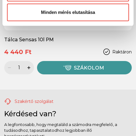
Előre is köszönjük!
Minden mérés elutasítása
Tálca Sensas 10l PM
4 440 Ft
Raktáron
SZÁKOLOM
Szakértő szolgálat
Kérdésed van?
A legfontosabb, hogy megtaláld a számodra megfelelő, a
tudásodhoz, tapasztalatodhoz legjobban illő
horgászeszközöket!