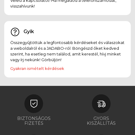
Veled a kapcsolatot! Ha megadod a telefonszámodat,
visszahívunk!
Gyik
Összegyűjtöttük a legfontosabb kérdéseket és válaszokat
a weboldalról és a JADABO-ról. Böngészd őket kedved
szerint, ha esetleg nem találod, amit kerestél, hívj minket
vagy írj nekünk! Görbüljön!
Gyakran ismételt kérdések
BIZTONSÁGOS
GYORS
FIZETÉS
KISZÁLLÍTÁS