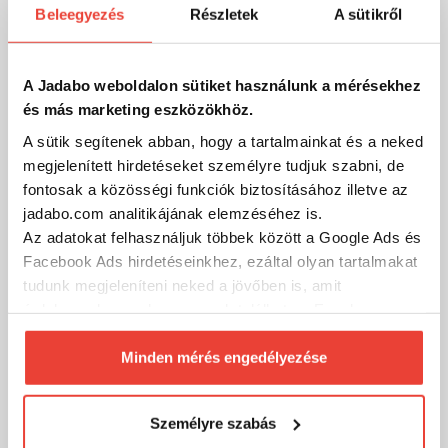
Beleegyezés
Részletek
A sütikről
Stég Vödör 5l
1 432 Ft
Raktáron
A Jadabo weboldalon sütiket használunk a mérésekhez
és más marketing eszközökhöz.
SZÁKOLOM
A sütik segítenek abban, hogy a tartalmainkat és a neked
megjelenített hirdetéseket személyre tudjuk szabni, de
fontosak a közösségi funkciók biztosításához illetve az
-20%
jadabo.com analitikájának elemzéséhez is.
Az adatokat felhasználjuk többek között a Google Ads és
Facebook Ads hirdetéseinkhez, ezáltal olyan tartalmakat
tudunk megjeleníteni neked a jövőben is, amit
érdekesnek vagy hasznosnak találhatsz. Ennek a
biztosításához
arra kérünk, hogy engedd meg
számunkra minden mérés használatát.
Minden mérés engedélyezése
Természetesen
soha semmilyen formában nem fogunk
visszaélni ezzel és később bármikor
Személyre szabás
megváltoztathatod a döntésed ezzel kapcsolatban.