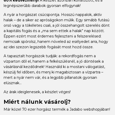
60% kedvezmény!
A készlet azonban korlátozott, és a
legnépszerűbb darabok gyorsan elfogynak!
A nyár a horgászat csúcspontja. Hosszú nappalok, aktív
halak – de a siker az apróságokon múlik. Egy simább futású
orsó vagy a tökéletes csali, a jól összehangolt szerelés dönt
a kapitális fogás és a „ma sem ettek a halak” nap között.
Éppen ezért most érdemes fejleszteni a felszerelésed:
nemcsak spórolsz, hanem növeled az esélyedet arra, hogy
az idei szezon legszebb fogását most hozd össze.
A tapasztalt horgászok tudják: a rekordfogás nem a
vízparton dől el, hanem a felkészülésnél, a jó döntések a
vásárlásnál kezdődnek! Használd ki a mostani válogatást,
készülj fel időben, és menj ki magabiztosan a vízpartra –
mert a nyár nem vár, és a legjobb pillanatok gyorsan
elúsznak...
Az árak ideiglenesek, a készlet véges!
Miért nálunk vásárolj?
Már közel 70 ezer horgász termék a Jadabo webshopjában!