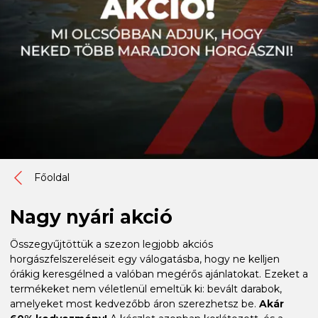
Főoldal
Nagy nyári akció
Összegyűjtöttük a szezon legjobb akciós
horgászfelszereléseit egy válogatásba, hogy ne kelljen
órákig keresgélned a valóban megérős ajánlatokat. Ezeket a
termékeket nem véletlenül emeltük ki: bevált darabok,
amelyeket most kedvezőbb áron szerezhetsz be.
Akár