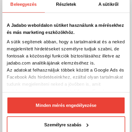
Beleegyezés
Részletek
A sütikről
gWind™ Wireless 2 Vezeték nélküli jelátalakító
279 999 Ft
Raktáron
A Jadabo weboldalon sütiket használunk a mérésekhez
és más marketing eszközökhöz.
SZÁKOLOM
A sütik segítenek abban, hogy a tartalmainkat és a neked
megjelenített hirdetéseket személyre tudjuk szabni, de
fontosak a közösségi funkciók biztosításához illetve az
-10%
jadabo.com analitikájának elemzéséhez is.
Az adatokat felhasználjuk többek között a Google Ads és
Facebook Ads hirdetéseinkhez, ezáltal olyan tartalmakat
tudunk megjeleníteni neked a jövőben is, amit
érdekesnek vagy hasznosnak találhatsz. Ennek a
biztosításához
arra kérünk, hogy engedd meg
számunkra minden mérés használatát.
Minden mérés engedélyezése
Természetesen
soha semmilyen formában nem fogunk
visszaélni ezzel és később bármikor
Személyre szabás
megváltoztathatod a döntésed ezzel kapcsolatban.