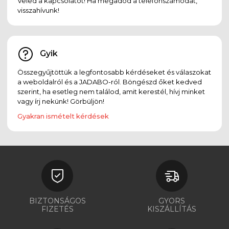
Veled a kapcsolatot! Ha megadod a telefonszámodat,
visszahívunk!
Gyik
Összegyűjtöttük a legfontosabb kérdéseket és válaszokat
a weboldalról és a JADABO-ról. Böngészd őket kedved
szerint, ha esetleg nem találod, amit kerestél, hívj minket
vagy írj nekünk! Görbüljön!
Gyakran ismételt kérdések
BIZTONSÁGOS
GYORS
FIZETÉS
KISZÁLLÍTÁS