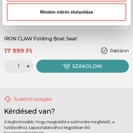
Előre is köszönjük!
Minden mérés elutasítása
IRON CLAW Folding Boat Seat
17 999 Ft
Raktáron
SZÁKOLOM
Szakértő szolgálat
Kérdésed van?
A legfontosabb, hogy megtaláld a számodra megfelelő, a
tudásodhoz, tapasztalatodhoz legjobban illő
horgászeszközöket!