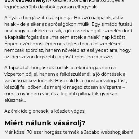
60% kedvezmény!
A készlet azonban korlátozott, és a
legnépszerűbb darabok gyorsan elfogynak!
A nyár a horgászat csúcspontja. Hosszú nappalok, aktív
halak – de a siker az apróságokon múlik. Egy simább futású
orsó vagy a tökéletes csali, a jól összehangolt szerelés dönt
a kapitális fogás és a „ma sem ettek a halak” nap között.
Éppen ezért most érdemes fejleszteni a felszerelésed:
nemcsak spórolsz, hanem növeled az esélyedet arra, hogy
az idei szezon legszebb fogását most hozd össze.
A tapasztalt horgászok tudják: a rekordfogás nem a
vízparton dől el, hanem a felkészülésnél, a jó döntések a
vásárlásnál kezdődnek! Használd ki a mostani válogatást,
készülj fel időben, és menj ki magabiztosan a vízpartra –
mert a nyár nem vár, és a legjobb pillanatok gyorsan
elúsznak...
Az árak ideiglenesek, a készlet véges!
Miért nálunk vásárolj?
Már közel 70 ezer horgász termék a Jadabo webshopjában!