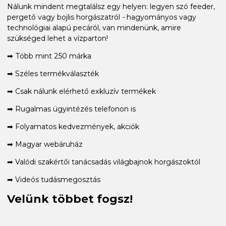
Nálunk mindent megtalálsz egy helyen: legyen szó feeder,
pergető vagy bojlis horgászatról - hagyományos vagy
technológiai alapú pecáról, van mindenünk, amire
szükséged lehet a vízparton!
➡ Több mint 250 márka
➡ Széles termékválaszték
➡ Csak nálunk elérhető exkluzív termékek
➡ Rugalmas ügyintézés telefonon is
➡ Folyamatos kedvezmények, akciók
➡ Magyar webáruház
➡ Valódi szakértői tanácsadás világbajnok horgászoktól
➡ Videós tudásmegosztás
Velünk többet fogsz!