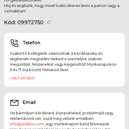
Hívj és segítünk, hogy mivel tudsz sikeres lenni a parton vagy a
csónakban!
Kód:
09972750
Telefon
Szakértő kollégáink válaszolnak a kérdéseidre és
segítenek megtalálni Neked a személyre szabott
megoldást, felszerelést vagy kiegészítőt! Munkanapokon
9 és 17 óra között hívhatod őket.
+36/1 411 3601
Email
Ha bármilyen kérdésed, észrevételed, problémád vagy
reklamációd van, oszd meg velünk emailben:
info@jadabo.com
, egy munkanapon belül felvesszük