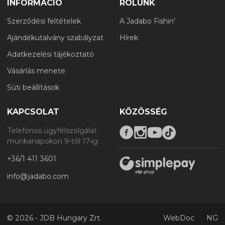
INFORMÁCIÓ
RÓLUNK
Szerződési feltételek
A Jadabo Fishin'
Ajándékutalvány szabályzat
Hírek
Adatkezelési tájékoztató
Vásárlás menete
Süti beállítások
KAPCSOLAT
KÖZÖSSÉG
Telefonos ügyfélszolgálat
munkanapokon 9-től 17-ig
+36/1 411 3601
info@jadabo.com
©
2026 - JDB Hungary Zrt.
WebDoc
NG