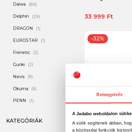
Daiwa
(89)
33 999 Ft
Delphin
(29)
DRAGON
(1)
-32%
EUROSTAR
(1)
Frenetic
(2)
Gunki
(2)
Nevis
(9)
Okuma
(6)
Beleegyezés
PENN
(1)
Reiva Escape Cast
Prologic
(6)
A Jadabo weboldalon sütike
BC 5-18g
KATEGÓRIÁK
A sütik segítenek abban, hog
Reiva
(14)
a közösségi funkciók biztosí