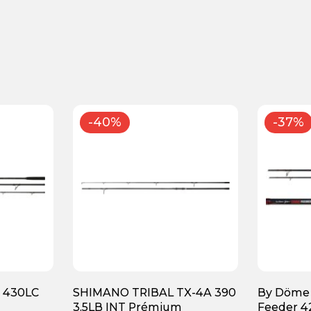
-40%
-37%
 430LC
SHIMANO TRIBAL TX-4A 390
By Döme 
3.5LB INT Prémium
Feeder 4