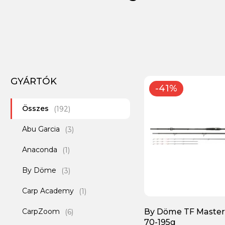
GYÁRTÓK
-41%
Összes
(192)
Abu Garcia
(3)
Anaconda
(1)
By Döme
(3)
Carp Academy
(1)
CarpZoom
By Döme TF Master
(6)
70-195g