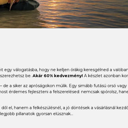
it egy válogatásba, hogy ne kelljen órákig keresgélned a valób
 szerezhetsz be.
Akár 60% kedvezmény!
A készlet azonban kor
 de a siker az apróságokon múlik. Egy simább futású orsó vagy a t
ost érdemes fejleszteni a felszerelésed: nemcsak spórolsz, han
dől el, hanem a felkészülésnél, a jó döntések a vásárlásnál kezdő
legjobb pillanatok gyorsan elúsznak...