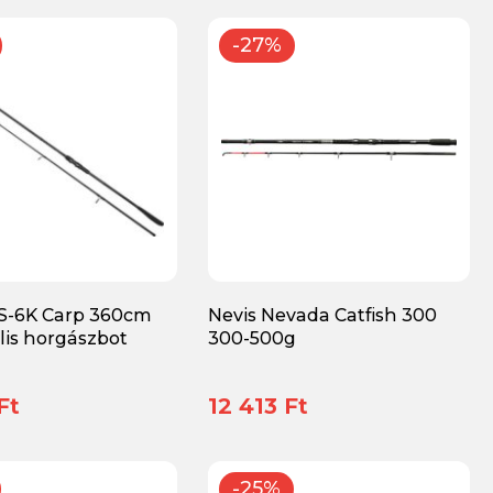
-27%
S-6K Carp 360cm
Nevis Nevada Catfish 300
jlis horgászbot
300-500g
Ft
12 413 Ft
-25%