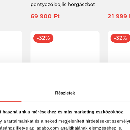
pontyozó bojlis horgászbot
69 900 Ft
21 999 
-32%
-32%
Részletek
ing 200M
Reiva FineMaster Spinning
Reiva Ka
t használunk a mérésekhez és más marketing eszközökhöz.
1.90m 1.5-10g
10-30g
y a tartalmainkat és a neked megjelenített hirdetéseket személy
tásához illetve az jadabo.com analitikájának elemzéséhez is.