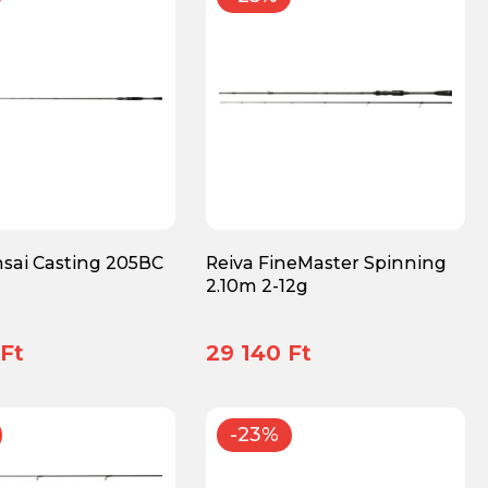
nsai Casting 205BC
Reiva FineMaster Spinning
2.10m 2-12g
Ft
29 140 Ft
-23%