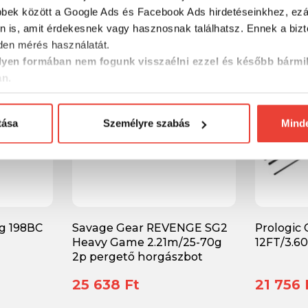
24 999 Ft
25 999 
bbek között a Google Ads és Facebook Ads hirdetéseinkhez, ezál
n is, amit érdekesnek vagy hasznosnak találhatsz. Ennek a biz
en mérés használatát.
-30%
-29%
yen formában nem fogunk visszaélni ezzel és később bármi
an.
tása
Személyre szabás
Mind
ng 198BC
Savage Gear REVENGE SG2
Prologic
Heavy Game 2.21m/25-70g
12FT/3.6
2p pergető horgászbot
25 638 Ft
21 756 