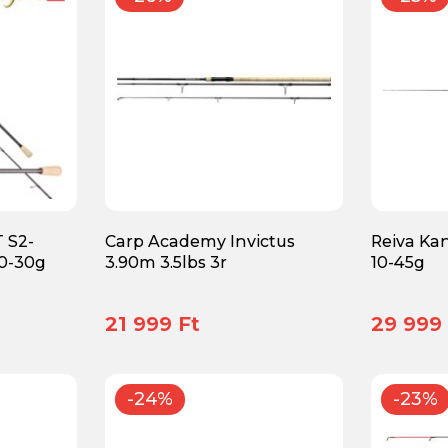
 S2-
Carp Academy Invictus
Reiva Ka
10-30g
3.90m 3.5lbs 3r
10-45g
21 999 Ft
29 999 
-24%
-23%