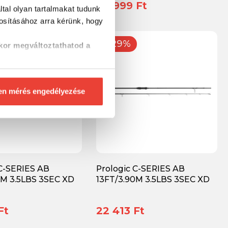
Ft
24 999 Ft
tal olyan tartalmakat tudunk
tosításához
arra kérünk, hogy
-29%
kor megváltoztathatod a
en mérés engedélyezése
 C-SERIES AB
Prologic C-SERIES AB
0M 3.5LBS 3SEC XD
13FT/3.90M 3.5LBS 3SEC XD
Ft
22 413 Ft