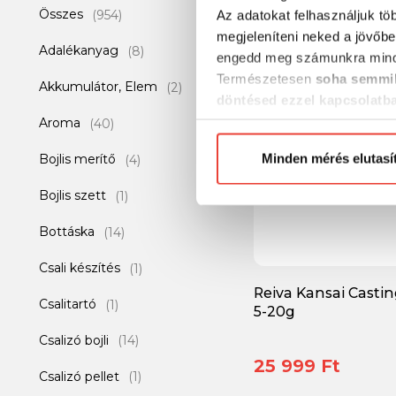
42 990 Ft
Összes
Savage Gear
(954)
(1)
Az adatokat felhasználjuk tö
megjeleníteni neked a jövőbe
Adalékanyag
Shimano
(8)
(5)
engedd meg számunkra mind
-30%
Természetesen
soha semmil
Akkumulátor, Elem
SILSTAR
(2)
(6)
döntésed ezzel kapcsolatb
Előre is köszönjük!
Aroma
Starbaits
(40)
(2)
Bojlis merítő
Minden mérés elutasí
Unicat
(4)
(3)
Bojlis szett
WESTIN
(1)
(1)
Bottáska
(14)
Csali készítés
(1)
Reiva Kansai Casti
Csalitartó
(1)
5-20g
Csalizó bojli
(14)
25 999 Ft
Csalizó pellet
(1)