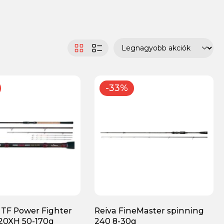
-33%
TF Power Fighter
Reiva FineMaster spinning
20XH 50-170g
240 8-30g