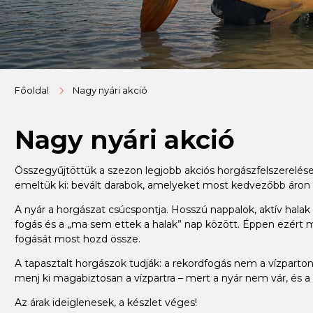
Főoldal
Nagy nyári akció
Nagy nyári akció
Összegyűjtöttük a szezon legjobb akciós horgászfelszerelése
emeltük ki: bevált darabok, amelyeket most kedvezőbb áron
A nyár a horgászat csúcspontja. Hosszú nappalok, aktív halak –
fogás és a „ma sem ettek a halak” nap között. Éppen ezért m
fogását most hozd össze.
A tapasztalt horgászok tudják: a rekordfogás nem a vízparton 
menj ki magabiztosan a vízpartra – mert a nyár nem vár, és a 
Az árak ideiglenesek, a készlet véges!