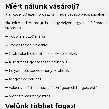
Miért nálunk vásárolj?
Már közel 70 ezer horgász termék a Jadabo webshopjában!
Nálunk mindent megtalálsz egy helyen: legyen szó feeder, p
vízparton!
➡ Több mint 250 márka
➡ Széles termékválaszték
➡ Csak nálunk elérhető exkluzív termékek
➡ Rugalmas ügyintézés telefonon is
➡ Folyamatos kedvezmények, akciók
➡ Magyar webáruház
➡ Valódi szakértői tanácsadás világbajnok horgászoktól
➡ Videós tudásmegosztás
Velünk többet fogsz!