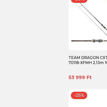
Gumicsizma
(4)
Gumicsónak
(1)
Gyerek szett
(1)
Hagyományos merítő
(1)
Hajós tartozék kiegészítő
(1)
Hajózási kellékek
(2)
TEAM DRAGON CXT
70118-XFMH 2.13m 
Haltartó szák
(1)
Harcsahorgászat kellékei
(7)
53 999 Ft
Harcsázó szett
(1)
Hálófelszerelés
(2)
-25%
Horgász ágy, asztal
(3)