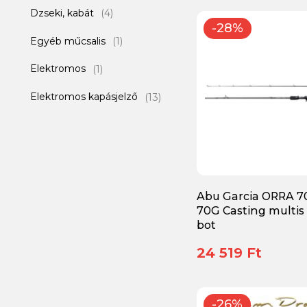
Dzseki, kabát
(4)
-28%
Egyéb műcsalis
(1)
Elektromos
(1)
Elektromos kapásjelző
(13)
Etetőanyag
(10)
Etető bojli
(15)
Etető pellet
(15)
Abu Garcia ORRA 7
Feederkosár
(12)
70G Casting multis
bot
Feeder szett
(6)
24 519 Ft
Főtt magvak, Magmix
(4)
Garmin kiegészítő
(3)
-26%