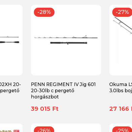
-28%
-27%
02XH 20-
PENN REGIMENT IV Jig 601
Okuma L
 pergető
20-30lb c pergető
3.0lbs bo
horgászbot
39 015 Ft
27 166 
-26%
-25%