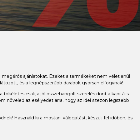
an megérős ajánlatokat. Ezeket a termékeket nem véletlenül
látozott, és a legnépszerűbb darabok gyorsan elfogynak!
ökéletes csali, a jól összehangolt szerelés dönt a kapitális
em növeled az esélyedet arra, hogy az idei szezon legszebb
dnek! Használd ki a mostani válogatást, készülj fel időben, és