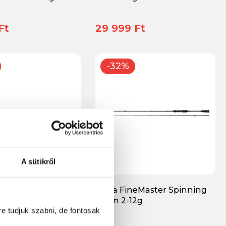
Ft
29 999 Ft
-32%
A sütikről
nsai Casting 200BC
Reiva FineMaster Spinning
1.90m 2-12g
re tudjuk szabni, de fontosak