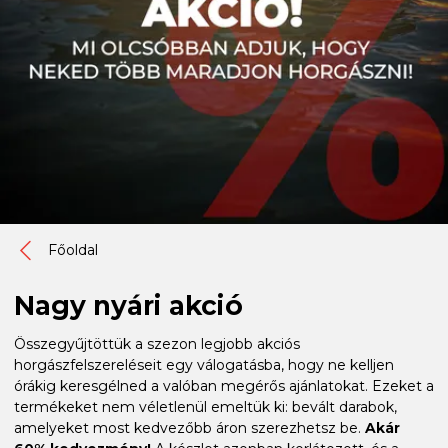
Főoldal
Nagy nyári akció
Összegyűjtöttük a szezon legjobb akciós
horgászfelszereléseit egy válogatásba, hogy ne kelljen
órákig keresgélned a valóban megérős ajánlatokat. Ezeket a
termékeket nem véletlenül emeltük ki: bevált darabok,
amelyeket most kedvezőbb áron szerezhetsz be.
Akár