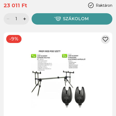
23 011 Ft
Raktáron
SZÁKOLOM
-9%