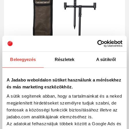
Beleegyezés
Részletek
A sütikről
Prologic AVENGER POD szett+hordtáska, 2 botos
A Jadabo weboldalon sütiket használunk a mérésekhez
18 907 Ft
Raktáron
és más marketing eszközökhöz.
A sütik segítenek abban, hogy a tartalmainkat és a neked
SZÁKOLOM
megjelenített hirdetéseket személyre tudjuk szabni, de
fontosak a közösségi funkciók biztosításához illetve az
jadabo.com analitikájának elemzéséhez is.
-21%
Az adatokat felhasználjuk többek között a Google Ads és