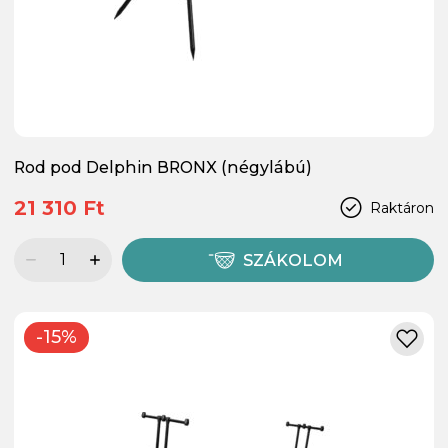
Rod pod Delphin BRONX (négylábú)
21 310 Ft
Raktáron
SZÁKOLOM
-15%