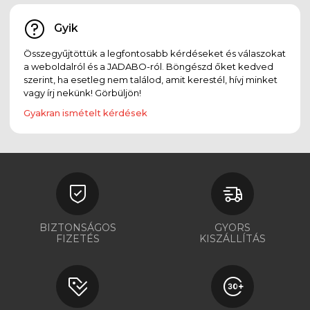
Gyik
Összegyűjtöttük a legfontosabb kérdéseket és válaszokat
a weboldalról és a JADABO-ról. Böngészd őket kedved
szerint, ha esetleg nem találod, amit kerestél, hívj minket
vagy írj nekünk! Görbüljön!
Gyakran ismételt kérdések
BIZTONSÁGOS
GYORS
FIZETÉS
KISZÁLLÍTÁS