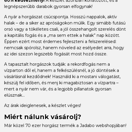
60% kedvezmény!
A készlet azonban korlátozott, és a
legnépszerűbb darabok gyorsan elfogynak!
A nyár a horgászat csúcspontja. Hosszú nappalok, aktív
halak – de a siker az apróságokon múlik. Egy simább futású
orsó vagy a tökéletes csali, a jól összehangolt szerelés dönt
a kapitális fogás és a „ma sem ettek a halak” nap között.
Éppen ezért most érdemes fejleszteni a felszerelésed:
nemcsak spórolsz, hanem növeled az esélyedet arra, hogy
az idei szezon legszebb fogását most hozd össze.
A tapasztalt horgászok tudják: a rekordfogás nem a
vízparton dől el, hanem a felkészülésnél, a jó döntések a
vásárlásnál kezdődnek! Használd ki a mostani válogatást,
készülj fel időben, és menj ki magabiztosan a vízpartra –
mert a nyár nem vár, és a legjobb pillanatok gyorsan
elúsznak...
Az árak ideiglenesek, a készlet véges!
Miért nálunk vásárolj?
Már közel 70 ezer horgász termék a Jadabo webshopjában!