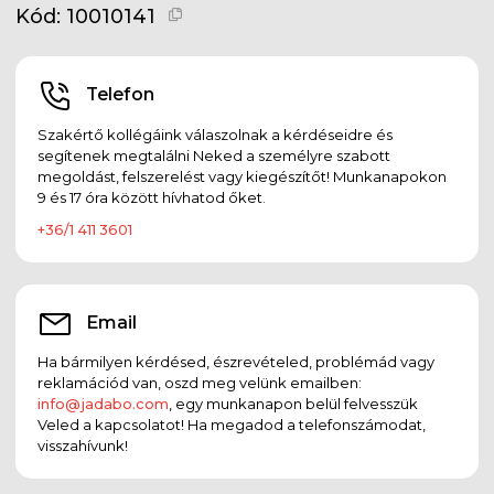
Kód:
10010141
Telefon
Szakértő kollégáink válaszolnak a kérdéseidre és
segítenek megtalálni Neked a személyre szabott
megoldást, felszerelést vagy kiegészítőt! Munkanapokon
9 és 17 óra között hívhatod őket.
+36/1 411 3601
Email
Ha bármilyen kérdésed, észrevételed, problémád vagy
reklamációd van, oszd meg velünk emailben:
info@jadabo.com
, egy munkanapon belül felvesszük
Veled a kapcsolatot! Ha megadod a telefonszámodat,
visszahívunk!