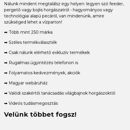
Nálunk mindent megtalálsz egy helyen: legyen szó feeder,
pergető vagy bojlis horgászatról - hagyományos vagy
technológiai alapú pecáról, van mindenünk, amire
szükséged lehet a vízparton!
➡ Több mint 250 márka
➡ Széles termékválaszték
➡ Csak nálunk elérhető exkluzív termékek
➡ Rugalmas ügyintézés telefonon is
➡ Folyamatos kedvezmények, akciók
➡ Magyar webáruház
➡ Valódi szakértői tanácsadás világbajnok horgászoktól
➡ Videós tudásmegosztás
Velünk többet fogsz!