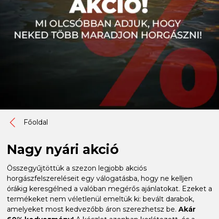
Főoldal
Nagy nyári akció
Összegyűjtöttük a szezon legjobb akciós
horgászfelszereléseit egy válogatásba, hogy ne kelljen
órákig keresgélned a valóban megérős ajánlatokat. Ezeket a
termékeket nem véletlenül emeltük ki: bevált darabok,
amelyeket most kedvezőbb áron szerezhetsz be.
Akár