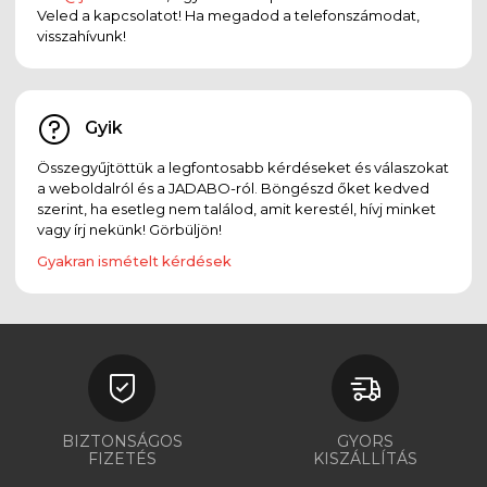
Veled a kapcsolatot! Ha megadod a telefonszámodat,
visszahívunk!
Gyik
Összegyűjtöttük a legfontosabb kérdéseket és válaszokat
a weboldalról és a JADABO-ról. Böngészd őket kedved
szerint, ha esetleg nem találod, amit kerestél, hívj minket
vagy írj nekünk! Görbüljön!
Gyakran ismételt kérdések
BIZTONSÁGOS
GYORS
FIZETÉS
KISZÁLLÍTÁS