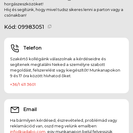
horgászeszközöket!
Hívj és segítünk, hogy mivel tudsz sikeres lenni a parton vagy a
csónakban!
Kód:
09983051
Telefon
Szakértő kollégáink válaszolnak a kérdéseidre és
segítenek megtalálni Neked a személyre szabott
megoldást, felszerelést vagy kiegészítőt! Munkanapokon
9 és 17 óra között hívhatod őket.
+36/1 411 3601
Email
Ha bármilyen kérdésed, észrevételed, problémád vagy
reklamációd van, oszd meg velünk emailben:
info@jadabo.com
, egy munkanapon belül felvesszük