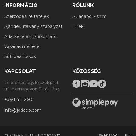
INFORMÁCIÓ
RÓLUNK
Szerződési feltételek
A Jadabo Fishin'
Ajándékutalvány szabályzat
Hírek
Adatkezelési tájékoztató
Vásárlás menete
Süti beállítások
KAPCSOLAT
KÖZÖSSÉG
Telefonos ügyfélszolgálat
munkanapokon 9-től 17-ig
+36/1 411 3601
info@jadabo.com
©
2026 - JDB Hungary Zrt.
WebDoc
NG