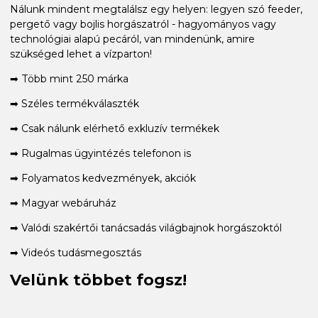
Nálunk mindent megtalálsz egy helyen: legyen szó feeder,
pergető vagy bojlis horgászatról - hagyományos vagy
technológiai alapú pecáról, van mindenünk, amire
szükséged lehet a vízparton!
➡ Több mint 250 márka
➡ Széles termékválaszték
➡ Csak nálunk elérhető exkluzív termékek
➡ Rugalmas ügyintézés telefonon is
➡ Folyamatos kedvezmények, akciók
➡ Magyar webáruház
➡ Valódi szakértői tanácsadás világbajnok horgászoktól
➡ Videós tudásmegosztás
Velünk többet fogsz!