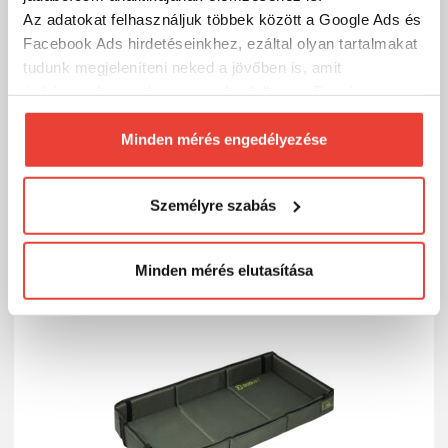
Az adatokat felhasználjuk többek között a Google Ads és
Facebook Ads hirdetéseinkhez, ezáltal olyan tartalmakat
tudunk megjeleníteni neked a jövőben is, amit
Delphin TeleSAFE+ pontybölcső teleszkópos
érdekesnek vagy hasznosnak találhatsz. Ennek a
lábbal
biztosításához
arra kérünk, hogy engedd meg
27 707 Ft
Raktáron
számunkra minden mérés használatát.
Minden mérés engedélyezése
Természetesen
soha semmilyen formában nem fogunk
SZÁKOLOM
visszaélni ezzel és később bármikor
Személyre szabás
megváltoztathatod a döntésed ezzel kapcsolatban.
Előre is köszönjük!
-15%
Minden mérés elutasítása