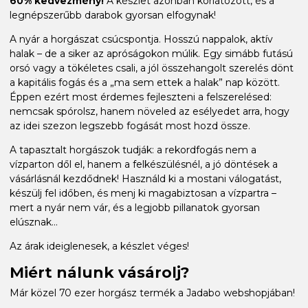
60% kedvezmény!
A készlet azonban korlátozott, és a
legnépszerűbb darabok gyorsan elfogynak!
A nyár a horgászat csúcspontja. Hosszú nappalok, aktív
halak – de a siker az apróságokon múlik. Egy simább futású
orsó vagy a tökéletes csali, a jól összehangolt szerelés dönt
a kapitális fogás és a „ma sem ettek a halak” nap között.
Éppen ezért most érdemes fejleszteni a felszerelésed:
nemcsak spórolsz, hanem növeled az esélyedet arra, hogy
az idei szezon legszebb fogását most hozd össze.
A tapasztalt horgászok tudják: a rekordfogás nem a
vízparton dől el, hanem a felkészülésnél, a jó döntések a
vásárlásnál kezdődnek! Használd ki a mostani válogatást,
készülj fel időben, és menj ki magabiztosan a vízpartra –
mert a nyár nem vár, és a legjobb pillanatok gyorsan
elúsznak...
Az árak ideiglenesek, a készlet véges!
Miért nálunk vásárolj?
Már közel 70 ezer horgász termék a Jadabo webshopjában!