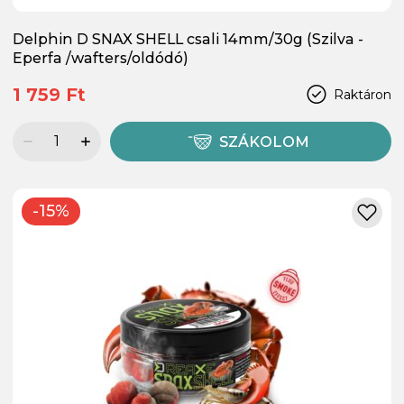
Delphin D SNAX SHELL csali 14mm/30g (Szilva -
Eperfa /wafters/oldódó)
1 759 Ft
Raktáron
SZÁKOLOM
-15%