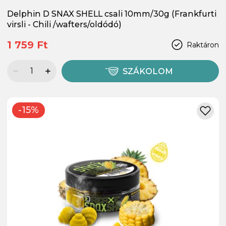
Delphin D SNAX SHELL csali 10mm/30g (Frankfurti
virsli - Chili /wafters/oldódó)
1 759 Ft
Raktáron
SZÁKOLOM
-15%