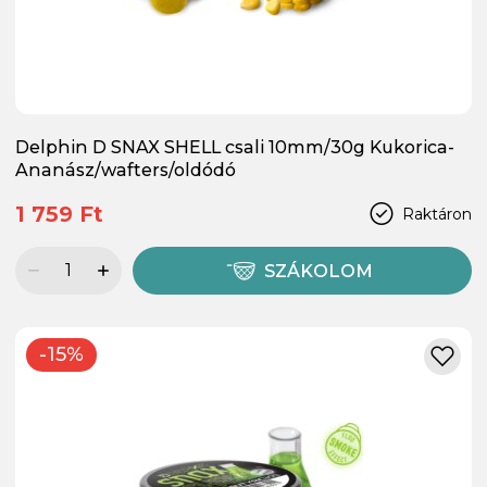
Delphin D SNAX SHELL csali 10mm/30g Kukorica-
Ananász/wafters/oldódó
1 759 Ft
Raktáron
SZÁKOLOM
-15%