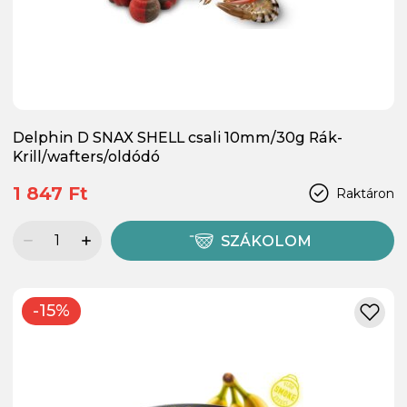
Delphin D SNAX SHELL csali 10mm/30g Rák-
Krill/wafters/oldódó
1 847 Ft
Raktáron
SZÁKOLOM
-15%