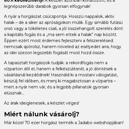
60% kedvezmény!
A készlet azonban korlátozott, és a
legnépszerűbb darabok gyorsan elfogynak!
A nyár a horgászat csúcspontja. Hosszú nappalok, aktív
halak – de a siker az apróságokon múlik. Egy simább futású
orsó vagy a tökéletes csali, a jól összehangolt szerelés dönt
a kapitális fogás és a „ma sem ettek a halak” nap között.
Éppen ezért most érdemes fejleszteni a felszerelésed:
nemcsak spórolsz, hanem növeled az esélyedet arra, hogy
az idei szezon legszebb fogását most hozd össze.
A tapasztalt horgászok tudják: a rekordfogás nem a
vízparton dől el, hanem a felkészülésnél, a jó döntések a
vásárlásnál kezdődnek! Használd ki a mostani válogatást,
készülj fel időben, és menj ki magabiztosan a vízpartra –
mert a nyár nem vár, és a legjobb pillanatok gyorsan
elúsznak...
Az árak ideiglenesek, a készlet véges!
Miért nálunk vásárolj?
Már közel 70 ezer horgász termék a Jadabo webshopjában!