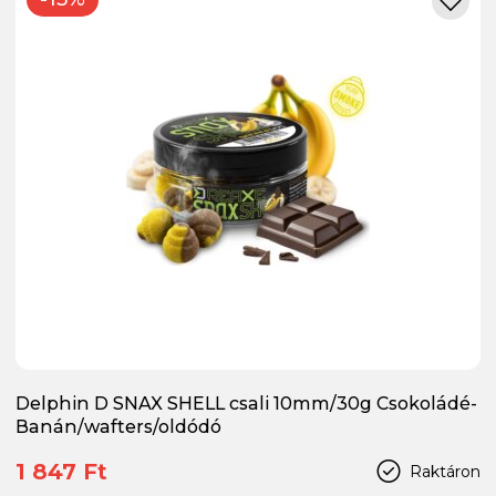
Delphin D SNAX SHELL csali 10mm/30g Csokoládé-
Banán/wafters/oldódó
1 847 Ft
Raktáron