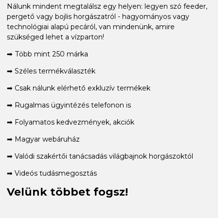
Nálunk mindent megtalálsz egy helyen: legyen szó feeder,
pergető vagy bojlis horgászatról - hagyományos vagy
technológiai alapú pecáról, van mindenünk, amire
szükséged lehet a vízparton!
➡ Több mint 250 márka
➡ Széles termékválaszték
➡ Csak nálunk elérhető exkluzív termékek
➡ Rugalmas ügyintézés telefonon is
➡ Folyamatos kedvezmények, akciók
➡ Magyar webáruház
➡ Valódi szakértői tanácsadás világbajnok horgászoktól
➡ Videós tudásmegosztás
Velünk többet fogsz!