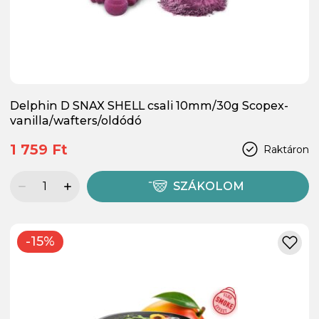
Delphin D SNAX SHELL csali 10mm/30g Scopex-
vanilla/wafters/oldódó
1 759 Ft
Raktáron
SZÁKOLOM
-15%