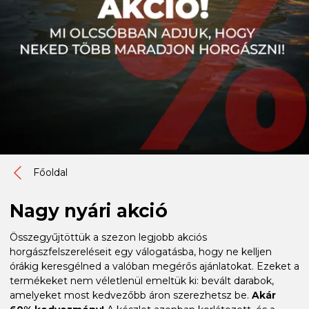
Főoldal
Nagy nyári akció
Összegyűjtöttük a szezon legjobb akciós
horgászfelszereléseit egy válogatásba, hogy ne kelljen
órákig keresgélned a valóban megérős ajánlatokat. Ezeket a
termékeket nem véletlenül emeltük ki: bevált darabok,
amelyeket most kedvezőbb áron szerezhetsz be.
Akár