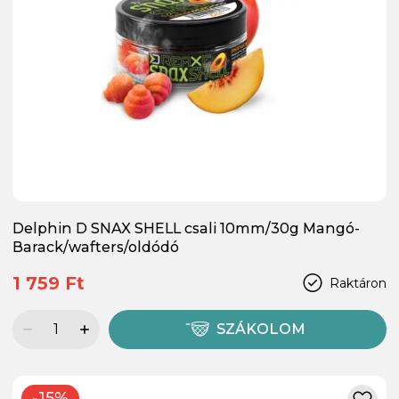
Delphin D SNAX SHELL csali 10mm/30g Mangó-
Barack/wafters/oldódó
1 759 Ft
Raktáron
SZÁKOLOM
-15%