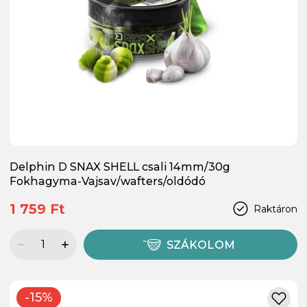
Delphin D SNAX SHELL csali 14mm/30g
Fokhagyma-Vajsav/wafters/oldódó
1 759 Ft
Raktáron
SZÁKOLOM
-15%