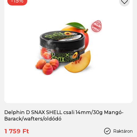
-15%
Delphin D SNAX SHELL csali 14mm/30g Mangó-
Barack/wafters/oldódó
1 759 Ft
Raktáron