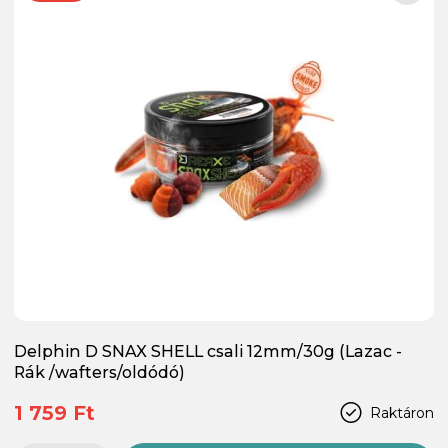
Delphin D SNAX SHELL csali 12mm/30g (Lazac -
Rák /wafters/oldódó)
1 759 Ft
Raktáron