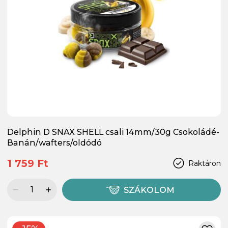
Delphin D SNAX SHELL csali 14mm/30g Csokoládé-
Banán/wafters/oldódó
1 759 Ft
Raktáron
SZÁKOLOM