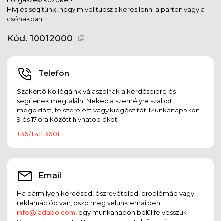
Hívj és segítünk, hogy mivel tudsz sikeres lenni a parton vagy a
csónakban!
Kód:
10012000
Telefon
Szakértő kollégáink válaszolnak a kérdéseidre és
segítenek megtalálni Neked a személyre szabott
megoldást, felszerelést vagy kiegészítőt! Munkanapokon
9 és 17 óra között hívhatod őket.
+36/1 411 3601
Email
Ha bármilyen kérdésed, észrevételed, problémád vagy
reklamációd van, oszd meg velünk emailben:
info@jadabo.com
, egy munkanapon belül felvesszük