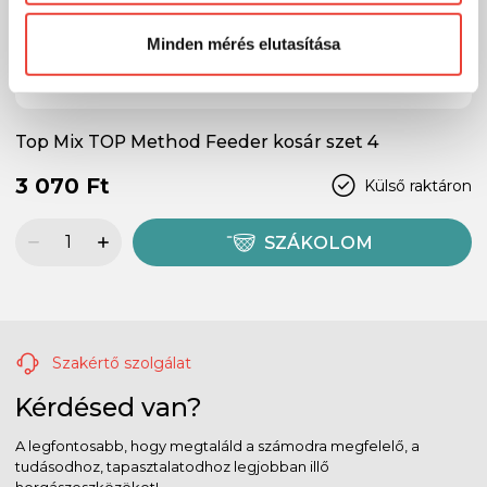
Előre is köszönjük!
Minden mérés elutasítása
Top Mix TOP Method Feeder kosár szet 4
3 070 Ft
Külső raktáron
SZÁKOLOM
Szakértő szolgálat
Kérdésed van?
A legfontosabb, hogy megtaláld a számodra megfelelő, a
tudásodhoz, tapasztalatodhoz legjobban illő
horgászeszközöket!