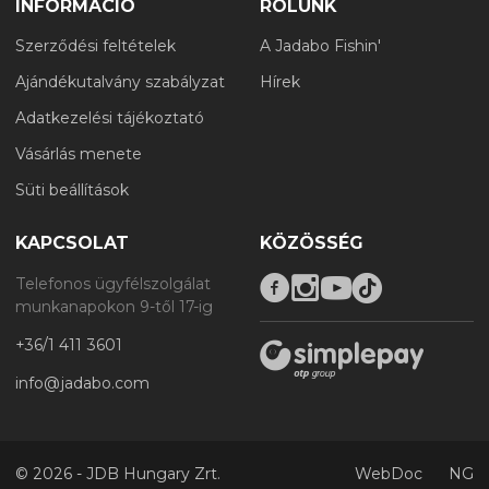
INFORMÁCIÓ
RÓLUNK
Szerződési feltételek
A Jadabo Fishin'
Ajándékutalvány szabályzat
Hírek
Adatkezelési tájékoztató
Vásárlás menete
Süti beállítások
KAPCSOLAT
KÖZÖSSÉG
Telefonos ügyfélszolgálat
munkanapokon 9-től 17-ig
+36/1 411 3601
info@jadabo.com
©
2026 - JDB Hungary Zrt.
WebDoc
NG