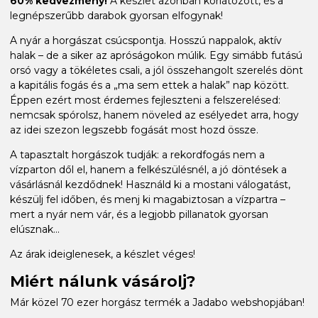
60% kedvezmény!
A készlet azonban korlátozott, és a
legnépszerűbb darabok gyorsan elfogynak!
A nyár a horgászat csúcspontja. Hosszú nappalok, aktív
halak – de a siker az apróságokon múlik. Egy simább futású
orsó vagy a tökéletes csali, a jól összehangolt szerelés dönt
a kapitális fogás és a „ma sem ettek a halak” nap között.
Éppen ezért most érdemes fejleszteni a felszerelésed:
nemcsak spórolsz, hanem növeled az esélyedet arra, hogy
az idei szezon legszebb fogását most hozd össze.
A tapasztalt horgászok tudják: a rekordfogás nem a
vízparton dől el, hanem a felkészülésnél, a jó döntések a
vásárlásnál kezdődnek! Használd ki a mostani válogatást,
készülj fel időben, és menj ki magabiztosan a vízpartra –
mert a nyár nem vár, és a legjobb pillanatok gyorsan
elúsznak...
Az árak ideiglenesek, a készlet véges!
Miért nálunk vásárolj?
Már közel 70 ezer horgász termék a Jadabo webshopjában!