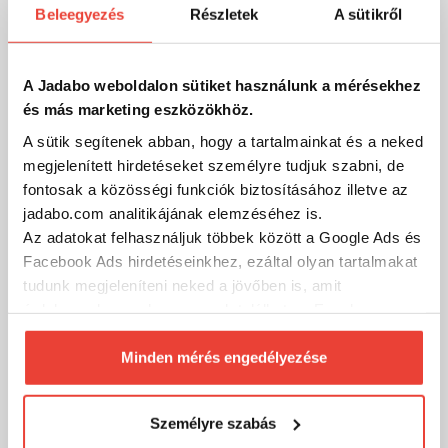
Beleegyezés
Részletek
A sütikről
Frenetic Inline Method Feeder kosár szett 30g
1 251 Ft
Külső raktáron
A Jadabo weboldalon sütiket használunk a mérésekhez
és más marketing eszközökhöz.
SZÁKOLOM
A sütik segítenek abban, hogy a tartalmainkat és a neked
megjelenített hirdetéseket személyre tudjuk szabni, de
fontosak a közösségi funkciók biztosításához illetve az
jadabo.com analitikájának elemzéséhez is.
Az adatokat felhasználjuk többek között a Google Ads és
Facebook Ads hirdetéseinkhez, ezáltal olyan tartalmakat
tudunk megjeleníteni neked a jövőben is, amit
érdekesnek vagy hasznosnak találhatsz. Ennek a
biztosításához
arra kérünk, hogy engedd meg
számunkra minden mérés használatát.
Minden mérés engedélyezése
Természetesen
soha semmilyen formában nem fogunk
visszaélni ezzel és később bármikor
Személyre szabás
megváltoztathatod a döntésed ezzel kapcsolatban.