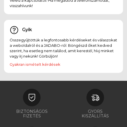
Veled a kapcsolatot! Ha megadod a telefonszámodat,
visszahívunk!
Gyik
Összegyűjtöttük a legfontosabb kérdéseket és válaszokat
a weboldalról és a JADABO-ról. Böngészd őket kedved
szerint, ha esetleg nem találod, amit kerestél, hívj minket
vagy írj nekünk! Görbüljön!
Gyakran ismételt kérdések
BIZTONSÁGOS
GYORS
FIZETÉS
KISZÁLLÍTÁS