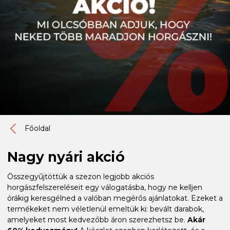
Főoldal
Nagy nyári akció
Összegyűjtöttük a szezon legjobb akciós
horgászfelszereléseit egy válogatásba, hogy ne kelljen
órákig keresgélned a valóban megérős ajánlatokat. Ezeket a
termékeket nem véletlenül emeltük ki: bevált darabok,
amelyeket most kedvezőbb áron szerezhetsz be.
Akár