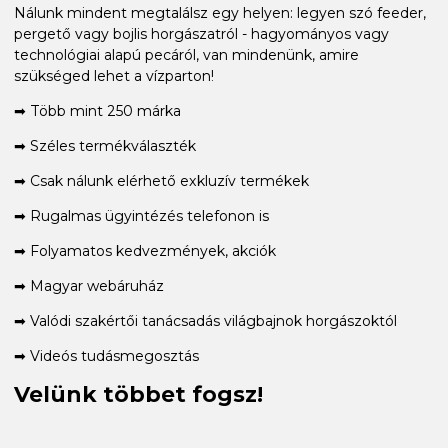
Nálunk mindent megtalálsz egy helyen: legyen szó feeder,
pergető vagy bojlis horgászatról - hagyományos vagy
technológiai alapú pecáról, van mindenünk, amire
szükséged lehet a vízparton!
➡ Több mint 250 márka
➡ Széles termékválaszték
➡ Csak nálunk elérhető exkluzív termékek
➡ Rugalmas ügyintézés telefonon is
➡ Folyamatos kedvezmények, akciók
➡ Magyar webáruház
➡ Valódi szakértői tanácsadás világbajnok horgászoktól
➡ Videós tudásmegosztás
Velünk többet fogsz!