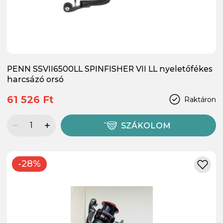
PENN SSVII6500LL SPINFISHER VII LL nyeletőfékes
harcsázó orsó
61 526 Ft
Raktáron
SZÁKOLOM
-28%