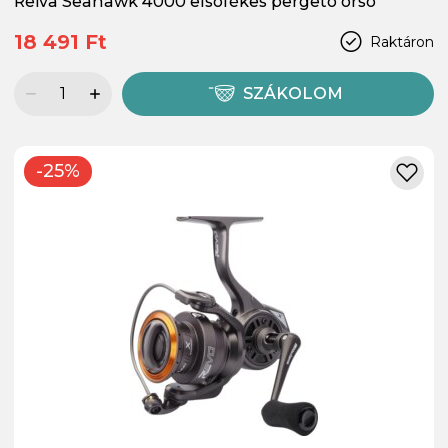
Reiva Seahawk 4000 elsőfékes pergető orsó
18 491 Ft
Raktáron
SZÁKOLOM
-25%