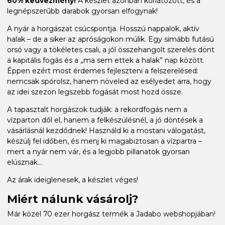
60% kedvezmény!
A készlet azonban korlátozott, és a
legnépszerűbb darabok gyorsan elfogynak!
A nyár a horgászat csúcspontja. Hosszú nappalok, aktív
halak – de a siker az apróságokon múlik. Egy simább futású
orsó vagy a tökéletes csali, a jól összehangolt szerelés dönt
a kapitális fogás és a „ma sem ettek a halak” nap között.
Éppen ezért most érdemes fejleszteni a felszerelésed:
nemcsak spórolsz, hanem növeled az esélyedet arra, hogy
az idei szezon legszebb fogását most hozd össze.
A tapasztalt horgászok tudják: a rekordfogás nem a
vízparton dől el, hanem a felkészülésnél, a jó döntések a
vásárlásnál kezdődnek! Használd ki a mostani válogatást,
készülj fel időben, és menj ki magabiztosan a vízpartra –
mert a nyár nem vár, és a legjobb pillanatok gyorsan
elúsznak...
Az árak ideiglenesek, a készlet véges!
Miért nálunk vásárolj?
Már közel 70 ezer horgász termék a Jadabo webshopjában!