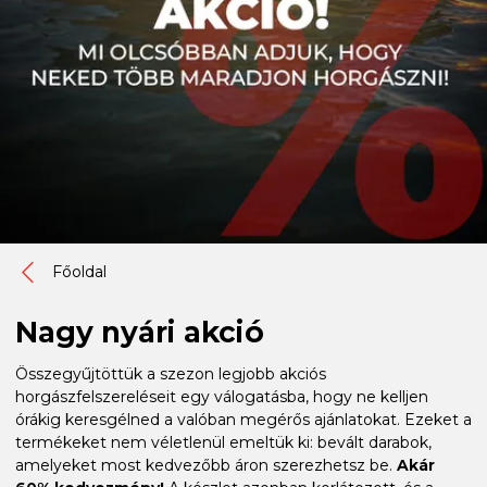
Főoldal
Nagy nyári akció
Összegyűjtöttük a szezon legjobb akciós
horgászfelszereléseit egy válogatásba, hogy ne kelljen
órákig keresgélned a valóban megérős ajánlatokat. Ezeket a
termékeket nem véletlenül emeltük ki: bevált darabok,
amelyeket most kedvezőbb áron szerezhetsz be.
Akár