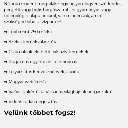
Nálunk mindent megtalálsz egy helyen: legyen szó feeder,
pergető vagy bojlis horgászatról - hagyományos vagy
technológiai alapú pecáról, van mindenünk, amire
szükséged lehet a vízparton!
➡ Több mint 250 márka
➡ Széles termékválaszték
➡ Csak nálunk elérhető exkluzív termékek
➡ Rugalmas ügyintézés telefonon is
➡ Folyamatos kedvezmények, akciók
➡ Magyar webáruház
➡ Valódi szakértői tanácsadás világbajnok horgászoktól
➡ Videós tudásmegosztás
Velünk többet fogsz!