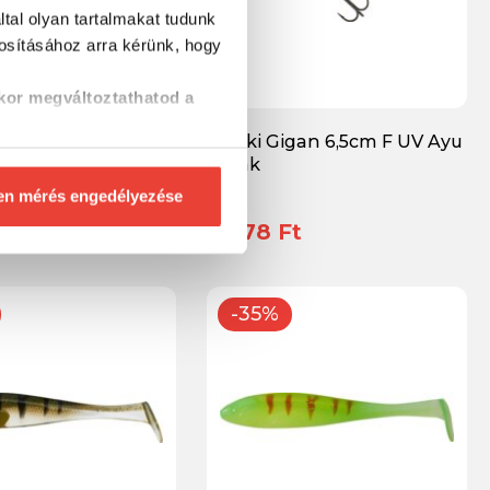
tal olyan tartalmakat tudunk
tosításához
arra kérünk, hogy
kor megváltoztathatod a
tifunkcionális Fogó
Gunki Gigan 6,5cm F UV Ayu
Crank
en mérés engedélyezése
t
2 978 Ft
-35%