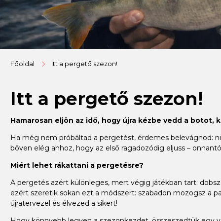
Főoldal
Itt a pergető szezon!
Itt a pergető szezon!
Hamarosan eljön az idő, hogy újra kézbe vedd a botot, 
Ha még nem próbáltad a pergetést, érdemes belevágnod: nincs
bőven elég ahhoz, hogy az első ragadozódig eljuss – onnantól
Miért lehet rákattani a pergetésre?
A pergetés azért különleges, mert végig játékban tart: dobsz, 
ezért szeretik sokan ezt a módszert: szabadon mozogsz a par
újratervezel és élvezed a sikert!
Hogy könnyebb legyen a szezonkezdet, összeszedtük egy válo