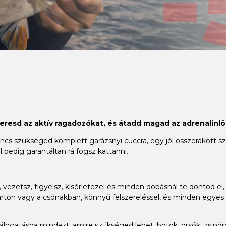
keresd az aktív ragadozókat, és átadd magad az adrenalinlö
 szükséged komplett garázsnyi cuccra, egy jól összerakott szet
 pedig garantáltan rá fogsz kattanni.
vezetsz, figyelsz, kísérletezel és minden dobásnál te döntöd el, 
ton vagy a csónakban, könnyű felszereléssel, és minden egyes h
gatásba mindazt, amire szükséged lehet: botok, orsók, zsinórok