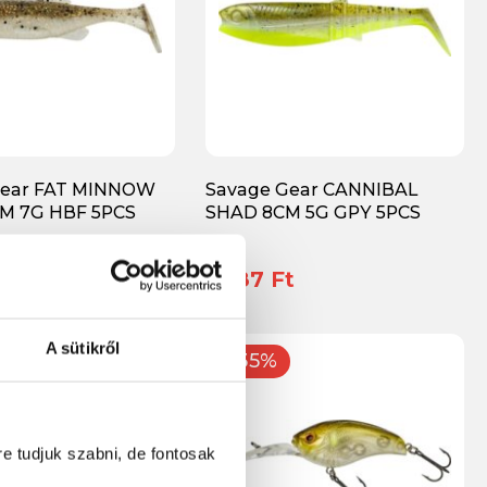
Gear FAT MINNOW
Savage Gear CANNIBAL
CM 7G HBF 5PCS
SHAD 8CM 5G GPY 5PCS
t
1 387 Ft
A sütikről
-35%
re tudjuk szabni, de fontosak