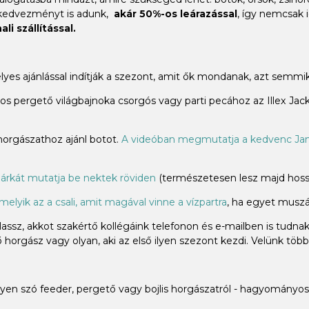
 kedvezményt is adunk,
akár 50%-os leárazással
, így nemcsak 
li szállítással.
élyes ajánlással indítják a szezont, amit ők mondanak, azt sem
 pergető világbajnoka csorgós vagy parti pecához az Illex Jacka
 horgászathoz ajánl botot.
A videóban megmutatja a kedvenc Jam
árkát mutatja be nektek röviden
(természetesen lesz majd hossz
melyik az a csali, amit magával vinne a vízpartra
, ha egyet muszáj
ssz, akkot szakértő kollégáink telefonon és e-mailben is tudna
horgász vagy olyan, aki az első ilyen szezont kezdi. Velünk több
n szó feeder, pergető vagy bojlis horgászatról - hagyományos 