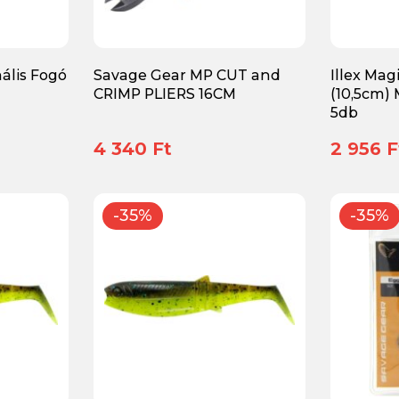
ális Fogó
Savage Gear MP CUT and
Illex Mag
CRIMP PLIERS 16CM
(10,5cm)
5db
4 340 Ft
2 956 F
-35%
-35%