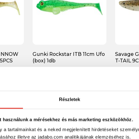
MINNOW
Gunki Rockstar ITB 11cm Ufo
Savage 
 5PCS
(box) 1db
T-TAIL 9
732 Ft
2 452 F
Részletek
-36%
-35%
t használunk a mérésekhez és más marketing eszközökhöz.
y a tartalmainkat és a neked megjelenített hirdetéseket személy
tásához illetve az jadabo.com analitikájának elemzéséhez is.