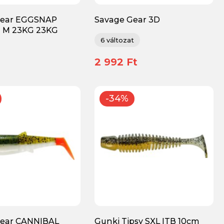
Gear EGGSNAP
Savage Gear 3D
2 M 23KG 23KG
STICKLEBAIT TAILSPIN
6.5cm 9G S BL S tail spinner
6 változat
2 992 Ft
-34%
Gear CANNIBAL
Gunki Tipsy SXL ITB 10cm