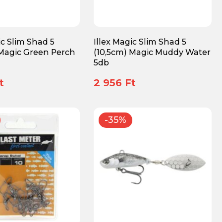
ic Slim Shad 5
Illex Magic Slim Shad 5
 Magic Green Perch
(10,5cm) Magic Muddy Water
5db
t
2 956 Ft
-35%