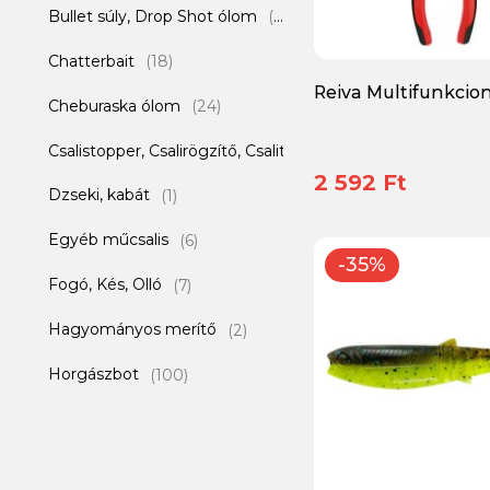
Bullet súly, Drop Shot ólom
Megabass
(7)
(55)
Chatterbait
Meiho
(18)
(7)
Reiva Multifunkcion
Cheburaska ólom
Mepps
(24)
(3)
Csalistopper, Csalirögzítő, Csalitüske
MFF
(1)
(3)
2 592 Ft
Dzseki, kabát
Mike's Wobbler Manufaktúra
(1)
(4)
Egyéb műcsalis
Mitchell
(6)
(1)
-35%
Fogó, Kés, Olló
Molix
(7)
(37)
Hagyományos merítő
Monkey Lures
(2)
(22)
Horgászbot
Mustad
(100)
(29)
Horgászláda és kiegészítők
OSP
(2)
(30)
Horgászorsó
Ottó bácsi
(50)
(51)