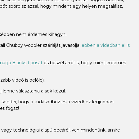
időt spórolsz azzal, hogy mindent egy helyen megtalálsz,
miképpen nem érdemes kihagyni.
ll Chubby wobbler szériáját javasolja,
ebben a videóban el is
aga Blanks típusát
és beszél arról is, hogy miért érdemes
abb videó is belőle).
 lenne választania a sok közül.
k segítei, hogy a tudásodhoz és a vizedhez legjobban
et fogsz!
vagy technológiai alapú pecáról, van mindenünk, amire