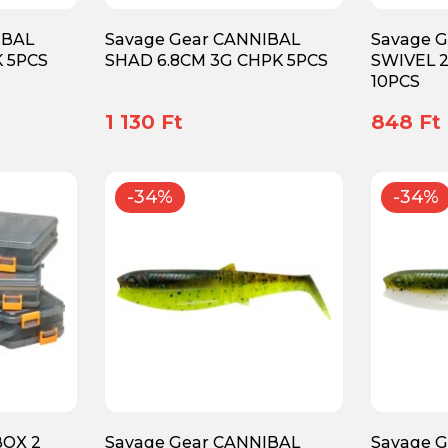
IBAL
Savage Gear CANNIBAL
Savage 
 5PCS
SHAD 6.8CM 3G CHPK 5PCS
SWIVEL 
10PCS
1 130 Ft
848 Ft
-34%
-34%
BOX 2
Savage Gear CANNIBAL
Savage 