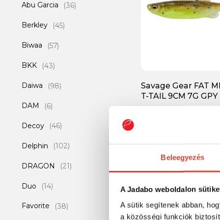
Abu Garcia
(36)
Berkley
(45)
Biwaa
(57)
BKK
(43)
Daiwa
Savage Gear FAT 
(98)
T-TAIL 9CM 7G GPY
DAM
(6)
2 452 Ft
Decoy
(46)
Delphin
(102)
Beleegyezés
-36%
DRAGON
(21)
Duo
(14)
A Jadabo weboldalon sütike
A sütik segítenek abban, hog
Favorite
(38)
a közösségi funkciók biztosí