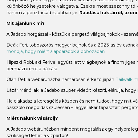
különböző helyzetekre válogatva. Ezekre most szezonnyitó
hanem a pénztárcád is jobban jár.
Ráadásul raktárról, azonna
Mit ajánlunk mi?
A Jadabo horgászai - köztük a pergető világbajnokok - szem
Deák Feri, többszörös magyar bajnok és a 2023-as év csónakos
mondja, hogy miért alapdarabok a dobozában.
Hipszki Robi, aki Ferivel együtt lett világbajnok a finom jiges
berhuázni erre a pálcára.
Oláh Peti a webáruházba hamarosan érkező japán
Tailwalk m
Lázár Márió, aki a Jadabo szuper videóit készíti, elárulja, hogy
Ha elakadsz a keresgélés közben és nem tudod, hogy mit vála
passzoló megoldás szülessen – legyél akár tapasztalt pergető 
Miért nálunk vásárolj?
A Jadabo webáruházban mindent megtalálsz egy helyen: legye
szükséged lehet a vízparton!