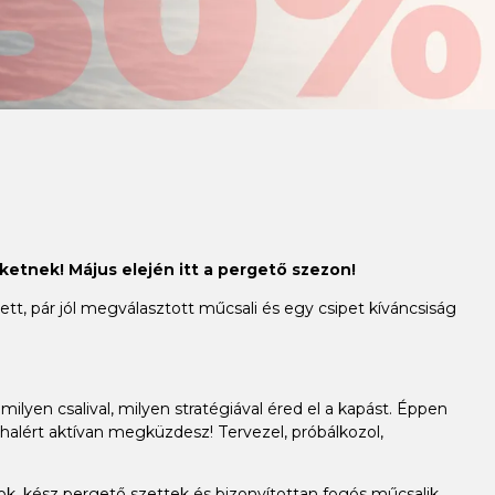
ketnek! Május elején itt a pergető szezon!
t, pár jól megválasztott műcsali és egy csipet kíváncsiság
milyen csalival, milyen stratégiával éred el a kapást. Éppen
alért aktívan megküzdesz! Tervezel, próbálkozol,
, kész pergető szettek és bizonyítottan fogós műcsalik,