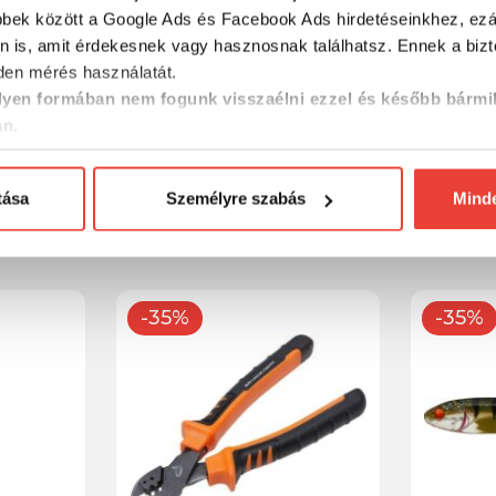
bbek között a Google Ads és Facebook Ads hirdetéseinkhez, ezál
n is, amit érdekesnek vagy hasznosnak találhatsz. Ennek a biz
en mérés használatát.
yen formában nem fogunk visszaélni ezzel és később bármi
an.
li 10 g
Savage Gear CANNIBAL
Reiva Mul
SHAD 6.8CM 3G HBF 5PCS
tása
Személyre szabás
Mind
1 114 Ft
2 592 F
-35%
-35%