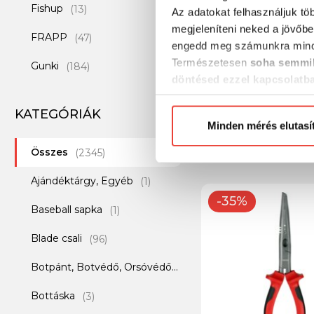
Fishup
(13)
Az adatokat felhasználjuk tö
megjeleníteni neked a jövőbe
FRAPP
(47)
engedd meg számunkra mind
Természetesen
soha semmil
Gunki
(184)
döntésed ezzel kapcsolatb
Gunki Boomer Műcsa
Ichikawa
(6)
Előre is köszönjük!
chatterbait
KATEGÓRIÁK
Illex
(120)
Minden mérés elutasí
3 354 Ft
Összes
Iron Claw
(2345)
(65)
Ajándéktárgy, Egyéb
Jackall
(1)
(5)
-35%
Baseball sapka
Jadabo
(1)
(2)
Blade csali
Keitech
(96)
(137)
Botpánt, Botvédő, Orsóvédő
Lurefans
(1)
(26)
Bottáska
Major Craft
(3)
(8)