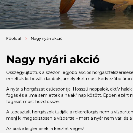
Főoldal
Nagy nyári akció
Nagy nyári akció
Összegyűjtöttük a szezon legjobb akciós horgászfelszerelése
emeltük ki: bevált darabok, amelyeket most kedvezőbb áron
A nyár a horgászat csúcspontja. Hosszú nappalok, aktív halak –
fogás és a „ma sem ettek a halak” nap között. Éppen ezért m
fogását most hozd össze.
A tapasztalt horgászok tudják: a rekordfogás nem a vízparton 
menj ki magabiztosan a vízpartra – mert a nyár nem vár, és a 
Az árak ideiglenesek, a készlet véges!