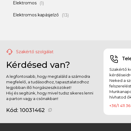
Elektromos
(1)
Elektromos kapásjelző
(13)
Etetőanyag
(10)
Etető bojli
(16)
Etető pellet
(15)
Szakértő szolgálat
Tel
Kérdésed van?
Feederkosár
(12)
Szakértő ko
Feeder szett
kérdéseidr
(6)
A legfontosabb, hogy megtaláld a számodra
Neked a sz
megfelelő, a tudásodhoz, tapasztalatodhoz
felszerelés
Főtt magvak, Magmix
(4)
legjobban illő horgászeszközöket!
Munkanapok
Hívj és segítünk, hogy mivel tudsz sikeres lenni
hívhatod ők
a parton vagy a csónakban!
Garmin kiegészítő
(3)
+36/1 411 36
Kód:
10031462
Gumicsizma
(4)
Gumicsónak
(1)