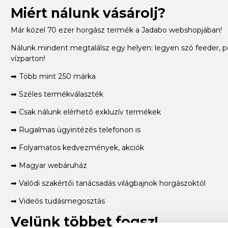
Miért nálunk vásárolj?
Már közel 70 ezer horgász termék a Jadabo webshopjában!
Nálunk mindent megtalálsz egy helyen: legyen szó feeder, p
vízparton!
➡ Több mint 250 márka
➡ Széles termékválaszték
➡ Csak nálunk elérhető exkluzív termékek
➡ Rugalmas ügyintézés telefonon is
➡ Folyamatos kedvezmények, akciók
➡ Magyar webáruház
➡ Valódi szakértői tanácsadás világbajnok horgászoktól
➡ Videós tudásmegosztás
Velünk többet fogsz!