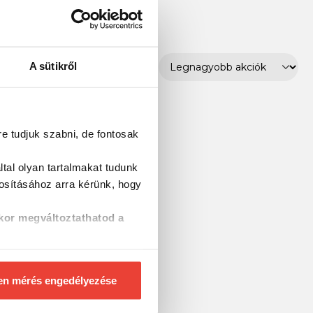
A sütikről
re tudjuk szabni, de fontosak
tal olyan tartalmakat tudunk
tosításához
arra kérünk, hogy
kor megváltoztathatod a
en mérés engedélyezése