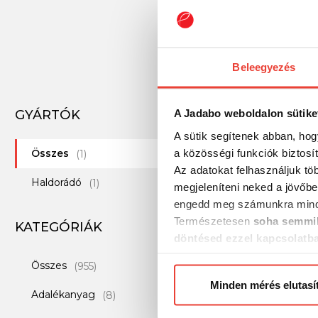
Beleegyezés
GYÁRTÓK
A Jadabo weboldalon sütike
A sütik segítenek abban, hog
a közösségi funkciók biztosí
Összes
(1)
Az adatokat felhasználjuk tö
Haldorádó
(1)
megjeleníteni neked a jövőbe
engedd meg számunkra mind
Természetesen
soha semmil
KATEGÓRIÁK
döntésed ezzel kapcsolatb
Előre is köszönjük!
Összes
(955)
Minden mérés elutasí
Adalékanyag
(8)
Haldorádó MAX MO
Carp Paste - Édes 