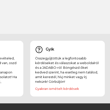
Gyik
evételed,
Összegyűjtöttük a legfontosabb
 van, oszd
kérdéseket és válaszokat a weboldalról
és a JADABO-ról. Böngészd őket
kanapon
kedved szerint, ha esetleg nem találod,
solatot! Ha
amit kerestél, hívj minket vagy írj
,
nekünk! Görbüljön!
Gyakran ismételt kérdések