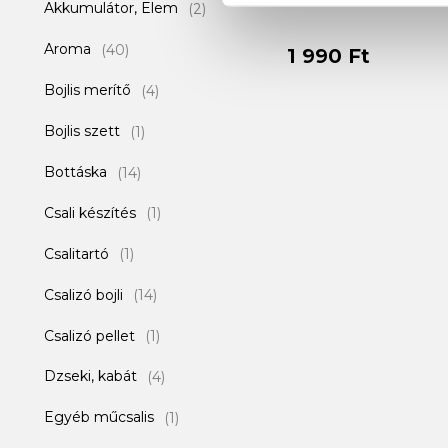
Akkumulátor, Elem
(2)
Aroma
(40)
1 990 Ft
Bojlis merítő
(4)
Bojlis szett
(1)
Bottáska
(14)
Csali készítés
(1)
Csalitartó
(1)
Csalizó bojli
(14)
Csalizó pellet
(1)
Dzseki, kabát
(4)
Egyéb műcsalis
(1)