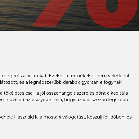
an megérős ajánlatokat. Ezeket a termékeket nem véletlenül
látozott, és a legnépszerűbb darabok gyorsan elfogynak!
ökéletes csali, a jól összehangolt szerelés dönt a kapitális
em növeled az esélyedet arra, hogy az idei szezon legszebb
dnek! Használd ki a mostani válogatást, készülj fel időben, és