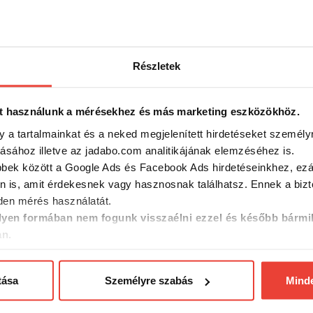
Részletek
t használunk a mérésekhez és más marketing eszközökhöz.
y a tartalmainkat és a neked megjelenített hirdetéseket személy
tásához illetve az jadabo.com analitikájának elemzéséhez is.
bbek között a Google Ads és Facebook Ads hirdetéseinkhez, ezál
n is, amit érdekesnek vagy hasznosnak találhatsz. Ennek a biz
en mérés használatát.
yen formában nem fogunk visszaélni ezzel és később bármi
an.
tása
Személyre szabás
Mind
TION
Ananász