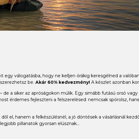
it egy válogatásba, hogy ne kelljen órákig keresgélned a valób
 szerezhetsz be.
Akár 60% kedvezmény!
A készlet azonban kor
 de a siker az apróságokon múlik. Egy simább futású orsó vagy a t
ost érdemes fejleszteni a felszerelésed: nemcsak spórolsz, han
dől el, hanem a felkészülésnél, a jó döntések a vásárlásnál kezdő
legjobb pillanatok gyorsan elúsznak...