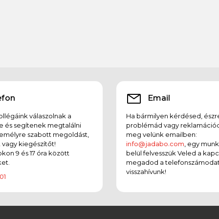
efon
Email
llégáink válaszolnak a
Ha bármilyen kérdésed, észr
e és segítenek megtalálni
problémád vagy reklamációd
emélyre szabott megoldást,
meg velünk emailben:
t vagy kiegészítőt!
info@jadabo.com
, egy mun
on 9 és 17 óra között
belül felvesszük Veled a kapc
et.
megadod a telefonszámodat
visszahívunk!
01