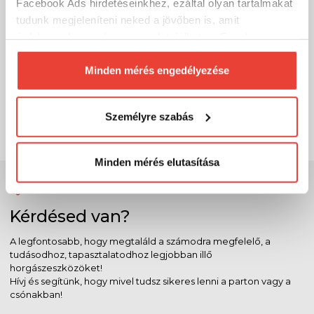
Facebook Ads hirdetéseinkhez, ezáltal olyan tartalmakat
tudunk megjeleníteni neked a jövőben is, amit
Savage Gear EASY RIDER 300 3.00X1.70M
érdekesnek vagy hasznosnak találhatsz. Ennek a
220X86CM gumicsónak
biztosításához
arra kérünk, hogy engedd meg
számunkra minden mérés használatát.
Minden mérés engedélyezése
335 999 Ft
Raktáron
Természetesen
soha semmilyen formában nem fogunk
visszaélni ezzel és később bármikor
SZÁKOLOM
Személyre szabás
megváltoztathatod a döntésed ezzel kapcsolatban.
Előre is köszönjük!
Minden mérés elutasítása
Szakértő szolgálat
Kérdésed van?
A legfontosabb, hogy megtaláld a számodra megfelelő, a
tudásodhoz, tapasztalatodhoz legjobban illő
horgászeszközöket!
Hívj és segítünk, hogy mivel tudsz sikeres lenni a parton vagy a
csónakban!