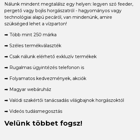
Nálunk mindent megtalálsz egy helyen: legyen szó feeder,
pergető vagy bojlis horgászatról - hagyományos vagy
technológiai alapú pecáról, van mindenünk, amire
szükséged lehet a vízparton!
➡ Több mint 250 márka
➡ Széles termékválaszték
➡ Csak nálunk elérhető exkluzív termékek
➡ Rugalmas ügyintézés telefonon is
➡ Folyamatos kedvezmények, akciók
➡ Magyar webáruház
➡ Valódi szakértői tanácsadás világbajnok horgászoktól
➡ Videós tudásmegosztás
Velünk többet fogsz!