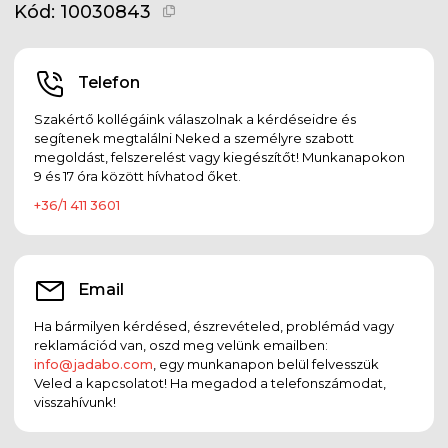
Kód:
10030843
Telefon
Szakértő kollégáink válaszolnak a kérdéseidre és
segítenek megtalálni Neked a személyre szabott
megoldást, felszerelést vagy kiegészítőt! Munkanapokon
9 és 17 óra között hívhatod őket.
+36/1 411 3601
Email
Ha bármilyen kérdésed, észrevételed, problémád vagy
reklamációd van, oszd meg velünk emailben:
info@jadabo.com
, egy munkanapon belül felvesszük
Veled a kapcsolatot! Ha megadod a telefonszámodat,
visszahívunk!