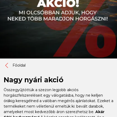
Főoldal
Nagy nyári akció
Összegyűjtöttük a szezon legjobb akciós
horgászfelszereléseit egy válogatásba, hogy ne kelljen
órákig keresgélned a valóban megérős ajánlatokat. Ezeket a
termékeket nem véletlenül emeltük ki: bevált darabok,
amelyeket most kedvezőbb áron szerezhetsz be.
Akár