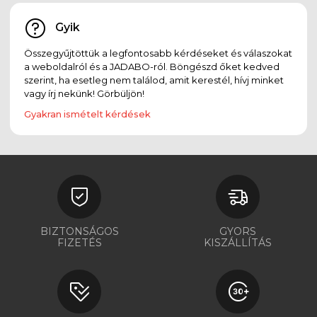
Gyik
Összegyűjtöttük a legfontosabb kérdéseket és válaszokat
a weboldalról és a JADABO-ról. Böngészd őket kedved
szerint, ha esetleg nem találod, amit kerestél, hívj minket
vagy írj nekünk! Görbüljön!
Gyakran ismételt kérdések
BIZTONSÁGOS
GYORS
FIZETÉS
KISZÁLLÍTÁS