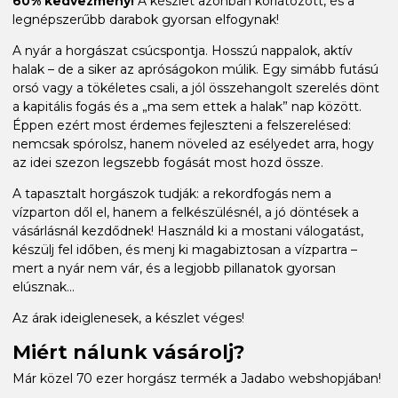
60% kedvezmény!
A készlet azonban korlátozott, és a
legnépszerűbb darabok gyorsan elfogynak!
A nyár a horgászat csúcspontja. Hosszú nappalok, aktív
halak – de a siker az apróságokon múlik. Egy simább futású
orsó vagy a tökéletes csali, a jól összehangolt szerelés dönt
a kapitális fogás és a „ma sem ettek a halak” nap között.
Éppen ezért most érdemes fejleszteni a felszerelésed:
nemcsak spórolsz, hanem növeled az esélyedet arra, hogy
az idei szezon legszebb fogását most hozd össze.
A tapasztalt horgászok tudják: a rekordfogás nem a
vízparton dől el, hanem a felkészülésnél, a jó döntések a
vásárlásnál kezdődnek! Használd ki a mostani válogatást,
készülj fel időben, és menj ki magabiztosan a vízpartra –
mert a nyár nem vár, és a legjobb pillanatok gyorsan
elúsznak...
Az árak ideiglenesek, a készlet véges!
Miért nálunk vásárolj?
Már közel 70 ezer horgász termék a Jadabo webshopjában!