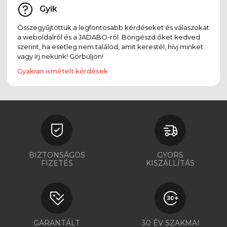
Gyik
Összegyűjtöttük a legfontosabb kérdéseket és válaszokat
a weboldalról és a JADABO-ról. Böngészd őket kedved
szerint, ha esetleg nem találod, amit kerestél, hívj minket
vagy írj nekünk! Görbüljön!
Gyakran ismételt kérdések
BIZTONSÁGOS
GYORS
FIZETÉS
KISZÁLLÍTÁS
GARANTÁLT
30 ÉV SZAKMAI