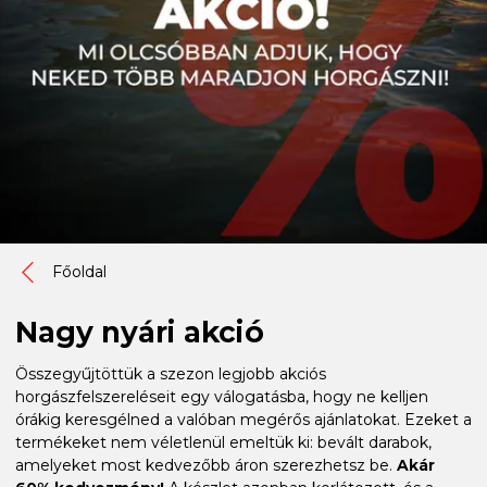
Főoldal
Nagy nyári akció
Összegyűjtöttük a szezon legjobb akciós
horgászfelszereléseit egy válogatásba, hogy ne kelljen
órákig keresgélned a valóban megérős ajánlatokat. Ezeket a
termékeket nem véletlenül emeltük ki: bevált darabok,
amelyeket most kedvezőbb áron szerezhetsz be.
Akár