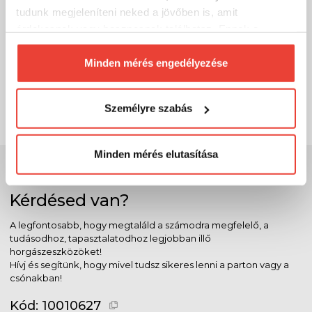
tudunk megjeleníteni neked a jövőben is, amit
érdekesnek vagy hasznosnak találhatsz. Ennek a
Reiva halradarfej tartó állvány PRO
biztosításához
arra kérünk, hogy engedd meg
19 999 Ft
Raktáron
számunkra minden mérés használatát.
Minden mérés engedélyezése
Természetesen
soha semmilyen formában nem fogunk
SZÁKOLOM
visszaélni ezzel és később bármikor
Személyre szabás
megváltoztathatod a döntésed ezzel kapcsolatban.
Előre is köszönjük!
Minden mérés elutasítása
Szakértő szolgálat
Kérdésed van?
A legfontosabb, hogy megtaláld a számodra megfelelő, a
tudásodhoz, tapasztalatodhoz legjobban illő
horgászeszközöket!
Hívj és segítünk, hogy mivel tudsz sikeres lenni a parton vagy a
csónakban!
Kód:
10010627