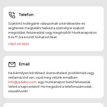
Telefon
Szakértő kollégáink válaszolnak a kérdéseidre és
segítenek megtalálni Neked a személyre szabott
megoldást, felszerelést vagy kiegészítőt! Munkanapokon
9 és 17 óra között hívhatod őket.
+36/1 411 3601
Email
Ha bármilyen kérdésed, észrevételed, problémád vagy
reklamációd van, oszd meg velünk emailben:
info@jadabo.com
, egy munkanapon belül felvesszük
Veled a kapcsolatot! Ha megadod a telefonszámodat,
visszahívunk!