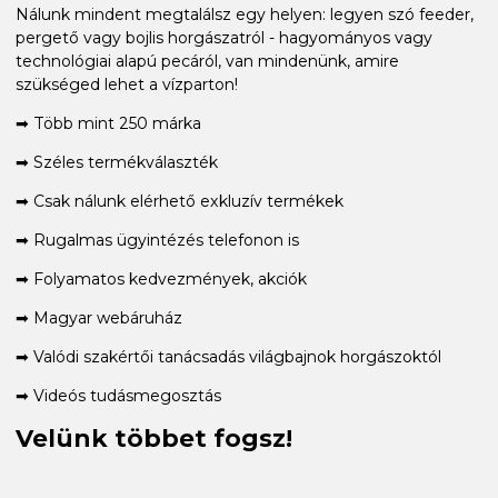
Nálunk mindent megtalálsz egy helyen: legyen szó feeder,
pergető vagy bojlis horgászatról - hagyományos vagy
technológiai alapú pecáról, van mindenünk, amire
szükséged lehet a vízparton!
➡ Több mint 250 márka
➡ Széles termékválaszték
➡ Csak nálunk elérhető exkluzív termékek
➡ Rugalmas ügyintézés telefonon is
➡ Folyamatos kedvezmények, akciók
➡ Magyar webáruház
➡ Valódi szakértői tanácsadás világbajnok horgászoktól
➡ Videós tudásmegosztás
Velünk többet fogsz!