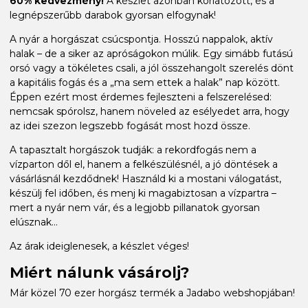
60% kedvezmény!
A készlet azonban korlátozott, és a
legnépszerűbb darabok gyorsan elfogynak!
A nyár a horgászat csúcspontja. Hosszú nappalok, aktív
halak – de a siker az apróságokon múlik. Egy simább futású
orsó vagy a tökéletes csali, a jól összehangolt szerelés dönt
a kapitális fogás és a „ma sem ettek a halak” nap között.
Éppen ezért most érdemes fejleszteni a felszerelésed:
nemcsak spórolsz, hanem növeled az esélyedet arra, hogy
az idei szezon legszebb fogását most hozd össze.
A tapasztalt horgászok tudják: a rekordfogás nem a
vízparton dől el, hanem a felkészülésnél, a jó döntések a
vásárlásnál kezdődnek! Használd ki a mostani válogatást,
készülj fel időben, és menj ki magabiztosan a vízpartra –
mert a nyár nem vár, és a legjobb pillanatok gyorsan
elúsznak...
Az árak ideiglenesek, a készlet véges!
Miért nálunk vásárolj?
Már közel 70 ezer horgász termék a Jadabo webshopjában!