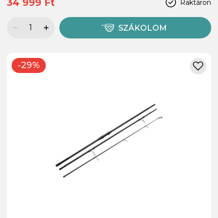
34 999 Ft
Raktáron
SZÁKOLOM
-29%