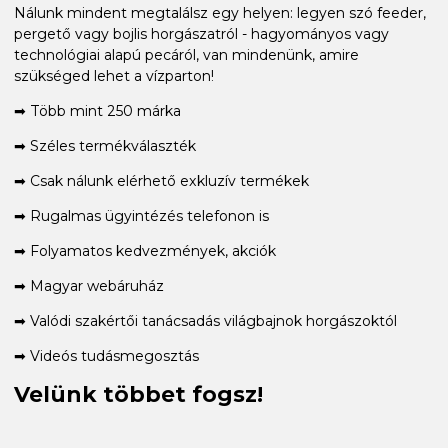
Nálunk mindent megtalálsz egy helyen: legyen szó feeder,
pergető vagy bojlis horgászatról - hagyományos vagy
technológiai alapú pecáról, van mindenünk, amire
szükséged lehet a vízparton!
➡ Több mint 250 márka
➡ Széles termékválaszték
➡ Csak nálunk elérhető exkluzív termékek
➡ Rugalmas ügyintézés telefonon is
➡ Folyamatos kedvezmények, akciók
➡ Magyar webáruház
➡ Valódi szakértői tanácsadás világbajnok horgászoktól
➡ Videós tudásmegosztás
Velünk többet fogsz!