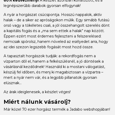
60% kedvezmény!
A készlet azonban korlátozott, és a
legnépszerűbb darabok gyorsan elfogynak!
A nyár a horgászat csúcspontja. Hosszú nappalok, aktív
halak – de a siker az apróságokon múlik. Egy simább futású
orsó vagy a tökéletes csali, a jól összehangolt szerelés dönt
a kapitális fogás és a „ma sem ettek a halak” nap között.
Éppen ezért most érdemes fejleszteni a felszerelésed:
nemcsak spórolsz, hanem növeled az esélyedet arra, hogy
az idei szezon legszebb fogását most hozd össze.
A tapasztalt horgászok tudják: a rekordfogás nem a
vízparton dől el, hanem a felkészülésnél, a jó döntések a
vásárlásnál kezdődnek! Használd ki a mostani válogatást,
készülj fel időben, és menj ki magabiztosan a vízpartra –
mert a nyár nem vár, és a legjobb pillanatok gyorsan
elúsznak...
Az árak ideiglenesek, a készlet véges!
Miért nálunk vásárolj?
Már közel 70 ezer horgász termék a Jadabo webshopjában!