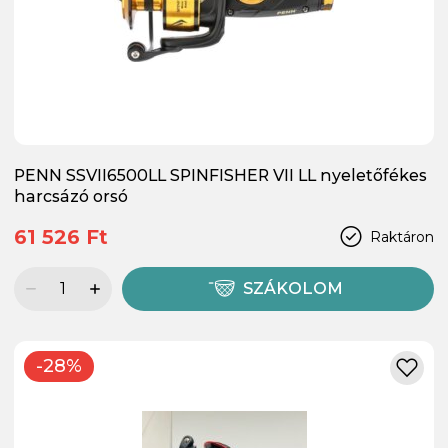
PENN SSVII6500LL SPINFISHER VII LL nyeletőfékes
harcsázó orsó
61 526 Ft
Raktáron
SZÁKOLOM
-28%