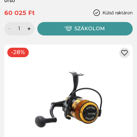
orsó
60 025 Ft
Külső raktáron
SZÁKOLOM
-28%