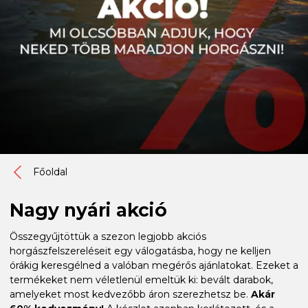
Főoldal
Nagy nyári akció
Összegyűjtöttük a szezon legjobb akciós
horgászfelszereléseit egy válogatásba, hogy ne kelljen
órákig keresgélned a valóban megérős ajánlatokat. Ezeket a
termékeket nem véletlenül emeltük ki: bevált darabok,
amelyeket most kedvezőbb áron szerezhetsz be.
Akár