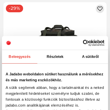
-29%
Beleegyezés
Részletek
A sütikről
A Jadabo weboldalon sütiket használunk a mérésekhez
és más marketing eszközökhöz.
A sütik segítenek abban, hogy a tartalmainkat és a neked
megjelenített hirdetéseket személyre tudjuk szabni, de
Prologic AVENGER CARRYALL M horgász táska
fontosak a közösségi funkciók biztosításához illetve az
jadabo.com analitikájának elemzéséhez is.
17 092 Ft
Raktáron