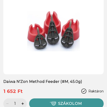
Daiwa N'Zon Method Feeder (#M, 45.0g)
1 652 Ft
Raktáron
SZÁKOLOM