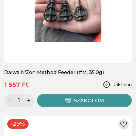
Daiwa N'Zon Method Feeder (#M, 35.0g)
1 557 Ft
Raktáron
SZÁKOLOM
-29%