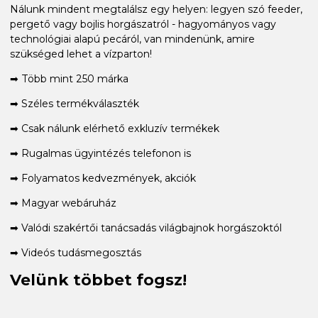
Nálunk mindent megtalálsz egy helyen: legyen szó feeder,
pergető vagy bojlis horgászatról - hagyományos vagy
technológiai alapú pecáról, van mindenünk, amire
szükséged lehet a vízparton!
➡ Több mint 250 márka
➡ Széles termékválaszték
➡ Csak nálunk elérhető exkluzív termékek
➡ Rugalmas ügyintézés telefonon is
➡ Folyamatos kedvezmények, akciók
➡ Magyar webáruház
➡ Valódi szakértői tanácsadás világbajnok horgászoktól
➡ Videós tudásmegosztás
Velünk többet fogsz!