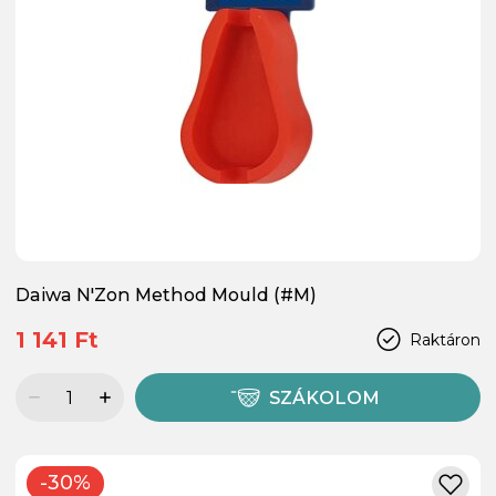
Daiwa N'Zon Method Mould (#M)
1 141 Ft
Raktáron
SZÁKOLOM
-30%