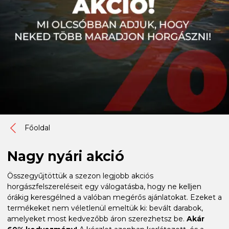
Főoldal
Nagy nyári akció
Összegyűjtöttük a szezon legjobb akciós
horgászfelszereléseit egy válogatásba, hogy ne kelljen
órákig keresgélned a valóban megérős ajánlatokat. Ezeket a
termékeket nem véletlenül emeltük ki: bevált darabok,
amelyeket most kedvezőbb áron szerezhetsz be.
Akár