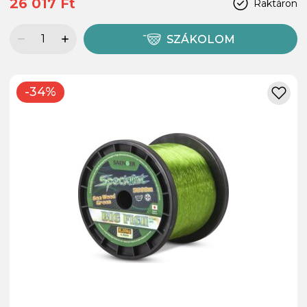
26 017 Ft
Raktáron
SZÁKOLOM
-34%