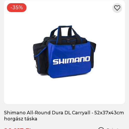
-35%
Shimano All-Round Dura DL Carryall - 52x37x43cm
horgász táska