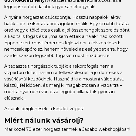
60% kedvezmény!
A készlet azonban korlátozott, és a
legnépszerűbb darabok gyorsan elfogynak!
A nyár a horgászat csúcspontja. Hosszú nappalok, aktív
halak – de a siker az apróságokon múlik. Egy simább futású
orsó vagy a tökéletes csali, a jól összehangolt szerelés dönt
a kapitális fogás és a „ma sem ettek a halak” nap között.
Éppen ezért most érdemes fejleszteni a felszerelésed:
nemcsak spórolsz, hanem növeled az esélyedet arra, hogy
az idei szezon legszebb fogását most hozd össze.
A tapasztalt horgászok tudják: a rekordfogás nem a
vízparton dől el, hanem a felkészülésnél, a jó döntések a
vásárlásnál kezdődnek! Használd ki a mostani válogatást,
készülj fel időben, és menj ki magabiztosan a vízpartra –
mert a nyár nem vár, és a legjobb pillanatok gyorsan
elúsznak...
Az árak ideiglenesek, a készlet véges!
Miért nálunk vásárolj?
Már közel 70 ezer horgász termék a Jadabo webshopjában!