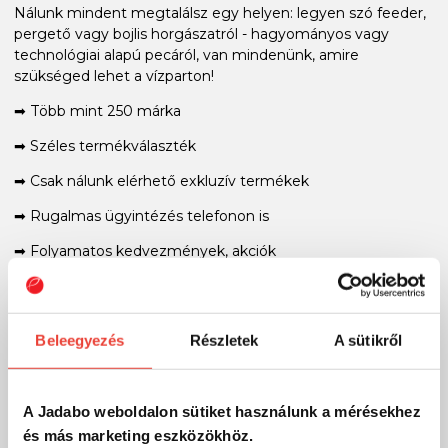
Nálunk mindent megtalálsz egy helyen: legyen szó feeder,
pergető vagy bojlis horgászatról - hagyományos vagy
technológiai alapú pecáról, van mindenünk, amire
szükséged lehet a vízparton!
➡ Több mint 250 márka
➡ Széles termékválaszték
➡ Csak nálunk elérhető exkluzív termékek
➡ Rugalmas ügyintézés telefonon is
➡ Folyamatos kedvezmények, akciók
➡ Magyar webáruház
➡ Valódi szakértői tanácsadás világbajnok horgászoktól
Beleegyezés
Részletek
A sütikről
➡ Videós tudásmegosztás
Velünk többet fogsz!
A Jadabo weboldalon sütiket használunk a mérésekhez
és más marketing eszközökhöz.