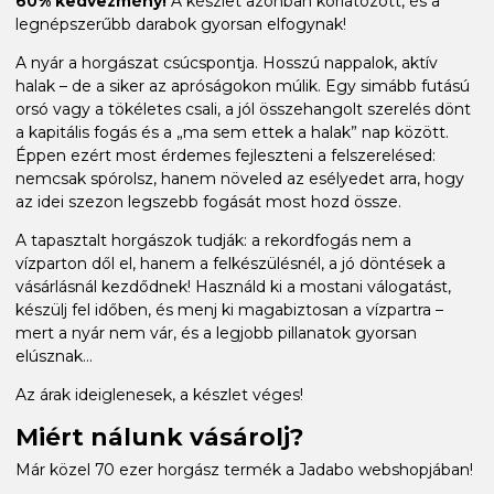
60% kedvezmény!
A készlet azonban korlátozott, és a
legnépszerűbb darabok gyorsan elfogynak!
A nyár a horgászat csúcspontja. Hosszú nappalok, aktív
halak – de a siker az apróságokon múlik. Egy simább futású
orsó vagy a tökéletes csali, a jól összehangolt szerelés dönt
a kapitális fogás és a „ma sem ettek a halak” nap között.
Éppen ezért most érdemes fejleszteni a felszerelésed:
nemcsak spórolsz, hanem növeled az esélyedet arra, hogy
az idei szezon legszebb fogását most hozd össze.
A tapasztalt horgászok tudják: a rekordfogás nem a
vízparton dől el, hanem a felkészülésnél, a jó döntések a
vásárlásnál kezdődnek! Használd ki a mostani válogatást,
készülj fel időben, és menj ki magabiztosan a vízpartra –
mert a nyár nem vár, és a legjobb pillanatok gyorsan
elúsznak...
Az árak ideiglenesek, a készlet véges!
Miért nálunk vásárolj?
Már közel 70 ezer horgász termék a Jadabo webshopjában!