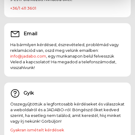
+36/1 411 3601
Email
Ha bármilyen kérdésed, észrevételed, problémád vagy
reklamációd van, oszd meg velünk emailben:
info@jadabo.com
, egy munkanapon belül felvesszük
Veled a kapcsolatot! Ha megadod a telefonszámodat,
visszahívunk!
Gyik
Összegyűjtöttük a legfontosabb kérdéseket és válaszokat
a weboldalról és a JADABO-ról. Böngészd őket kedved
szerint, ha esetleg nem találod, amit kerestél, hívj minket
vagy írj nekünk! Görbüljön!
Gyakran ismételt kérdések