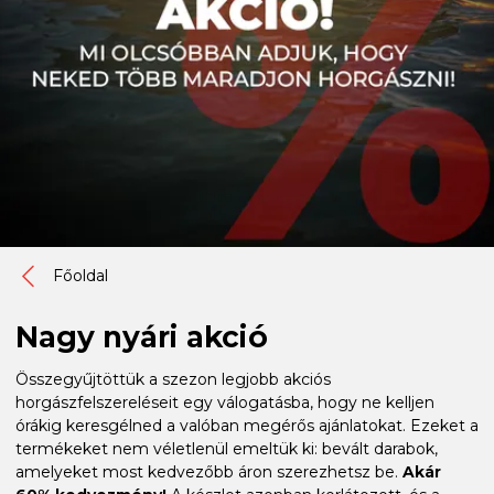
Főoldal
Nagy nyári akció
Összegyűjtöttük a szezon legjobb akciós
horgászfelszereléseit egy válogatásba, hogy ne kelljen
órákig keresgélned a valóban megérős ajánlatokat. Ezeket a
termékeket nem véletlenül emeltük ki: bevált darabok,
amelyeket most kedvezőbb áron szerezhetsz be.
Akár