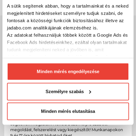
A sütik segítenek abban, hogy a tartalmainkat és a neked
megjelenített hirdetéseket személyre tudjuk szabni, de
fontosak a közösségi funkciók biztosításához illetve az
Szakértő szolgálat
jadabo.com analitikájának elemzéséhez is.
Az adatokat felhasználjuk többek között a Google Ads és
Kérdésed van?
Facebook Ads hirdetéseinkhez, ezáltal olyan tartalmakat
tudunk megjeleníteni neked a jövőben is, amit
A legfontosabb, hogy megtaláld a számodra megfelelő, a
tudásodhoz, tapasztalatodhoz legjobban illő
érdekesnek vagy hasznosnak találhatsz. Ennek a
horgászeszközöket!
biztosításához
arra kérünk, hogy engedd meg
Hívj és segítünk, hogy mivel tudsz sikeres lenni a parton vagy a
számunkra minden mérés használatát.
Minden mérés engedélyezése
csónakban!
Természetesen
soha semmilyen formában nem fogunk
Kód:
10017100
visszaélni ezzel és később bármikor
Személyre szabás
megváltoztathatod a döntésed ezzel kapcsolatban.
Előre is köszönjük!
Telefon
Minden mérés elutasítása
Szakértő kollégáink válaszolnak a kérdéseidre és
segítenek megtalálni Neked a személyre szabott
megoldást, felszerelést vagy kiegészítőt! Munkanapokon
9 és 17 óra között hívhatod őket.